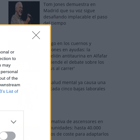
Tom Jones demuestra en
Madrid que su voz sigue
desafiando implacable el paso
del tiempo
Fuego en los cuernos y
millones en ayudas: la
sonal or
rebelión antitaurina en Alfafar
ection to
enciende el debate sobre los
ou may
'bous al carrer'
 personal
out of the
La salud mental ya causa una
 downstream
de cada cinco bajas laborales
B’s List of
Normativa de ascensores en
comunidades: hasta 40.000
euros de coste para adaptarlos