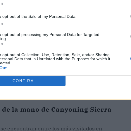
In
ublicidad
o opt-out of the Sale of my Personal Data.
In
to opt-out of processing my Personal Data for Targeted
ing.
In
o opt-out of Collection, Use, Retention, Sale, and/or Sharing
ersonal Data that Is Unrelated with the Purposes for which it
lected.
Out
CONFIRM
de la mano de Canyoning Sierra
 se encuentran entre los más visitados en