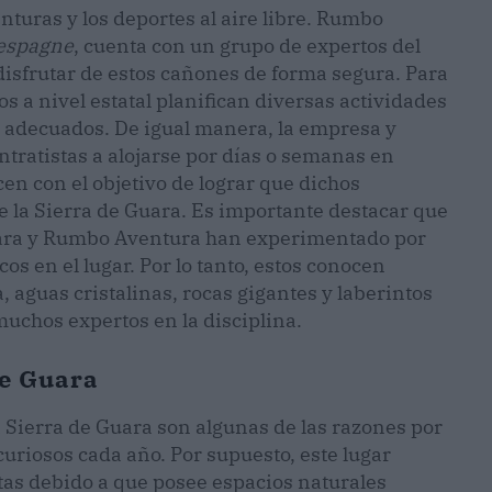
nturas y los deportes al aire libre. Rumbo
espagne
, cuenta con un grupo de expertos del
disfrutar de estos cañones de forma segura. Para
os a nivel estatal planifican diversas actividades
 adecuados. De igual manera, la empresa y
tratistas a alojarse por días o semanas en
cen con el objetivo de lograr que dichos
e la Sierra de Guara. Es importante destacar que
uara y Rumbo Aventura han experimentado por
 en el lugar. Por lo tanto, estos conocen
, aguas cristalinas, rocas gigantes y laberintos
uchos expertos en la disciplina.
de Guara
 Sierra de Guara son algunas de las razones por
 curiosos cada año. Por supuesto, este lugar
tas debido a que posee espacios naturales