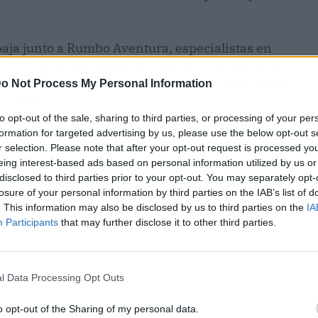
aja junto a Rumbo Aventura, especialistas en
tes en sus aventuras por la Sierra de Guara. Estos
en barranquismo y amantes de la gran variedad de
o Not Process My Personal Information
a ofrecer.
to opt-out of the sale, sharing to third parties, or processing of your per
formation for targeted advertising by us, please use the below opt-out s
r selection. Please note that after your opt-out request is processed y
eing interest-based ads based on personal information utilized by us or
disclosed to third parties prior to your opt-out. You may separately opt-
losure of your personal information by third parties on the IAB’s list of
. This information may also be disclosed by us to third parties on the
IA
Participants
that may further disclose it to other third parties.
l Data Processing Opt Outs
o opt-out of the Sharing of my personal data.