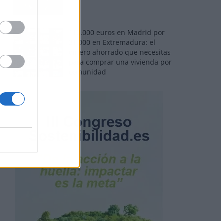
110.000 euros en Madrid por
31.000 en Extremadura: el
dinero ahorrado que necesitas
para comprar una vivienda por
comunidad