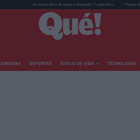
Un verano lleno de teatro y musicales: 7 espectácu...
Fichaje de Yan Diomande 
CURIOSAS
DEPORTES
ESTILO DE VIDA
TECNOLOGÍA