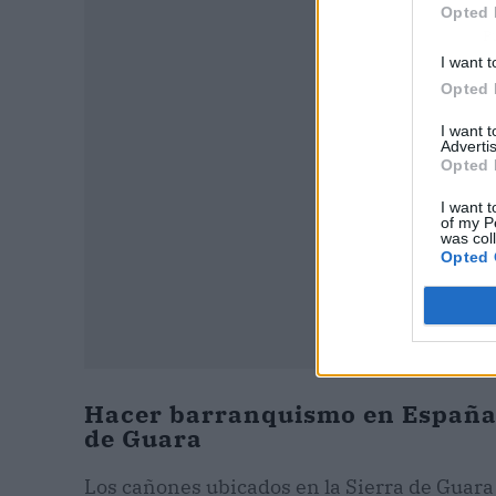
Opted 
P
I want t
Opted 
I want 
Advertis
Opted 
I want t
of my P
was col
Opted 
Hacer barranquismo en España 
de Guara
Los cañones ubicados en la Sierra de Guara