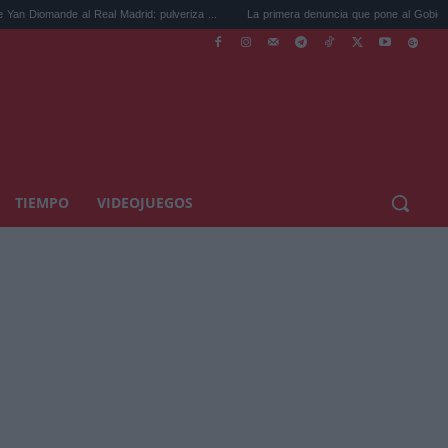
al Real Madrid: pulveriza ...
La primera denuncia que pone al Gobierno de Ayuso ..
TIEMPO
VIDEOJUEGOS