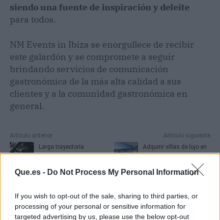
siendo una fuente de inspiración y deleite
para todos.
NM Events in Ibiza se enorgullece de recibir
este galardón y se compromete a seguir
brindando servicios de comunicación
gastronómica de la más alta calidad a sus
clientes y a la comunidad gastronómica en
general.
Artículo anterior
Artículo siguiente
Larga trayectoria
Adquirir villas de lujo en
profesional en la
Cumbre del Sol de la
investigación privada,
mano de Dinhjelper-
Que.es -
Do Not Process My Personal Information
con Grupo Arga
Realestate
If you wish to opt-out of the sale, sharing to third parties, or
processing of your personal or sensitive information for
targeted advertising by us, please use the below opt-out