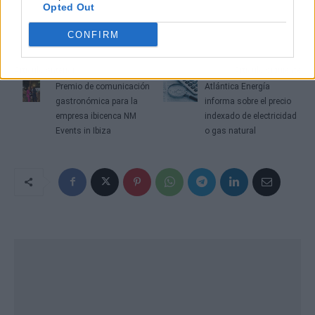
Opted Out
CONFIRM
Artículo anterior
Artículo siguiente
Premio de comunicación
Atlántica Energía
gastronómica para la
informa sobre el precio
empresa ibicenca NM
indexado de electricidad
Events in Ibiza
o gas natural