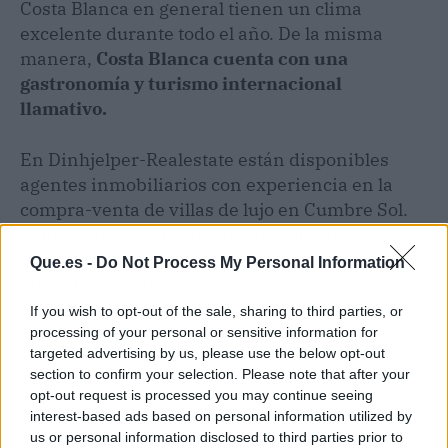
Costa Blanca en general tienen un clima
excelente durante todo el año. De la misma
manera,
Costa Blanca cuenta con una
gastronomía y turismo internacional
llamativo.
En Dinhjelper-Realestate están disponibles
agentes inmobiliarios con experiencia en la
compra-venta de villas de lujo en Cumbre Sol.
Estos agentes garantizan a sus clientes la
obtención de propiedades exclusivas que
Que.es -
Do Not Process My Personal Information
puedan cumplir con todas sus necesidades y
expectativas a corto y largo plazo.
If you wish to opt-out of the sale, sharing to third parties, or
processing of your personal or sensitive information for
targeted advertising by us, please use the below opt-out
section to confirm your selection. Please note that after your
opt-out request is processed you may continue seeing
interest-based ads based on personal information utilized by
us or personal information disclosed to third parties prior to