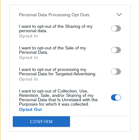
third parties.
Personal Data Processing Opt Outs
I want to opt-out of the Sharing of my
personal data.
Opted In
Todas esas rutas son alcanzables sin necesidad
I want to opt-out of the Sale of my
Personal Data.
de salir del hogar, ya que la empresa, siempre
Opted In
pensando en la satisfacción y comodidad de sus
I want to opt-out of processing my
clientes, ofrece envíos a toda España.
Personal Data for Targeted Advertising.
Opted In
Artículo anterior
Artículo siguiente
I want to opt-out of Collection, Use,
Retention, Sale, and/or Sharing of my
Difusores Hamptons
La imaginación de los
Personal Data that Is Unrelated with the
Purposes for which it was collected.
ayuda a dejar huella en
más jóvenes, captada
Opted Out
la memoria olfativa de
con el relato 'Valeria y
los clientes
sus Amigas, el Cofre de
CONFIRM
los Deseos', de Valeria
Garrido García