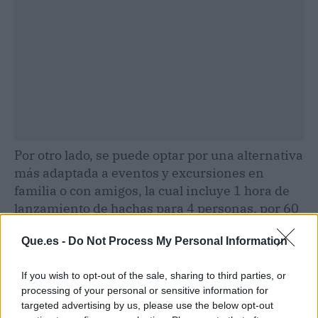
Por otro lado, se puede optar por una alternativa
más adaptada a eventos y excursiones en
familia o con amigos, la cual incluye 1 hora de
lanzamiento de hachas para 4 personas, por 60
euros, es decir, 15 cada uno.
Que.es -
Do Not Process My Personal Information
En tercer lugar, también para grupos, está el
If you wish to opt-out of the sale, sharing to third parties, or
"Axestral Challenge". Este es para 8 jugadores e
processing of your personal or sensitive information for
incluye 1 hora de lanzamiento y otra hora de
targeted advertising by us, please use the below opt-out
juegos. El precio es de 180 euros, 20 por