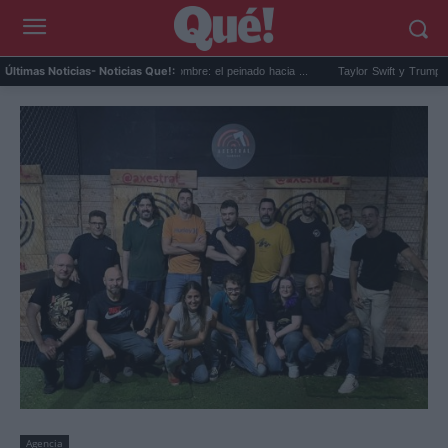
El corte slick back para hombre: el peinado hacia ...
Taylor Swift y Trump: la artista 
Últimas Noticias
- Noticias Que!:
Agencia