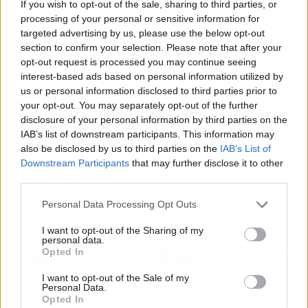
efectos negativos de la luz azul y ofrece una
If you wish to opt-out of the sale, sharing to third parties, or
processing of your personal or sensitive information for
hidratación profunda. De la mano de Sublime
targeted advertising by us, please use the below opt-out
Oils, la Actyva Night Cream
garantiza beneficios
section to confirm your selection. Please note that after your
holísticos y sensaciones placenteras que
opt-out request is processed you may continue seeing
transforman la rutina de noche en un momento
interest-based ads based on personal information utilized by
de autocuidado y amor propio. Asimismo, su
us or personal information disclosed to third parties prior to
your opt-out. You may separately opt-out of the further
aroma seductor y sus efectos positivos la
disclosure of your personal information by third parties on the
convierten en un imprescindible para quienes
IAB’s list of downstream participants. This information may
buscan una piel saludable y un descanso
also be disclosed by us to third parties on the
IAB’s List of
reparador, ya que Actyva Night Cream es la
Downstream Participants
that may further disclose it to other
clave para despertar con un cutis rejuvenecido
third parties.
y radiante.
Personal Data Processing Opt Outs
I want to opt-out of the Sharing of my
Artículo anterior
Artículo siguiente
personal data.
Opted In
La inclusión inadecuada
Inspecciones y gestión
a un fichero de morosos
de seguridad de una
I want to opt-out of the Sale of my
vulnera el derecho al
empresa con
Personal Data.
honor, según Badexcug
Asseguratte, la app
Opted In