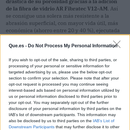
drástica de su porosidad gracias a la adición
de la fibra de vidrio AR Fibratec V12-AM
. Así
se consigue una solera más resistente a la
abrasión superficial, con mayor vida útil, más
económica (ahorro entre 20 y 40 %), ejecutada
en la mitad de tiempo, fácil transporte, sin
accidentes de manipulación de mallazos
Que.es -
Do Not Process My Personal Information
oxidados ni necesidad de mano de obra
especializada. Nada de esto es posible con
If you wish to opt-out of the sale, sharing to third parties, or
mallazo.
processing of your personal or sensitive information for
targeted advertising by us, please use the below opt-out
section to confirm your selection. Please note that after your
opt-out request is processed you may continue seeing
interest-based ads based on personal information utilized by
Artículo anterior
Artículo siguiente
us or personal information disclosed to third parties prior to
Con la ayuda de Viva La
Los bolardos de
your opt-out. You may separately opt-out of the further
Feria, cómo elegir los
seguridad de Verdú son
disclosure of your personal information by third parties on the
zapatos de baile de
elementos
IAB’s list of downstream participants. This information may
flamenco ideales
imprescindibles para las
also be disclosed by us to third parties on the
IAB’s List of
ciudades inteligentes
Downstream Participants
that may further disclose it to other