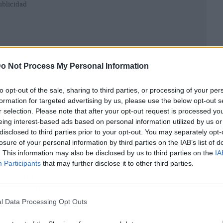
ublicidad
o Not Process My Personal Information
to opt-out of the sale, sharing to third parties, or processing of your per
formation for targeted advertising by us, please use the below opt-out s
r selection. Please note that after your opt-out request is processed y
eing interest-based ads based on personal information utilized by us or
disclosed to third parties prior to your opt-out. You may separately opt-
losure of your personal information by third parties on the IAB’s list of
. This information may also be disclosed by us to third parties on the
IA
OOW | Distrito y
NOOW | Classic Team
, con más
Participants
that may further disclose it to other third parties.
mobiliario de Madrid, sabe que el negocio
 se trata de las personas y sus necesidades.
l Data Processing Opt Outs
pecializada en Madrid, ayuda a saber cuáles son