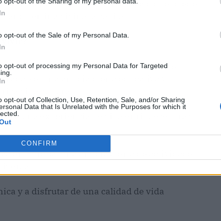
o opt-out of the Sharing of my personal data.
omprendiendo que este es un aspecto que puede
In
ndo en ir a vivir a la capital.
o opt-out of the Sale of my Personal Data.
vivir?
In
tura, historia, gastronomía, oportunidades
to opt-out of processing my Personal Data for Targeted
ing.
agradable, una amplia oferta educativa y
In
rica vida cultural.
o opt-out of Collection, Use, Retention, Sale, and/or Sharing
ersonal Data that Is Unrelated with the Purposes for which it
lected.
brinda una experiencia de vida enriquecedora y
Out
CONFIRM
ca en Europa, una amplia oferta de actividades
diversa.
ica y a disfrutar de una calidad de vida