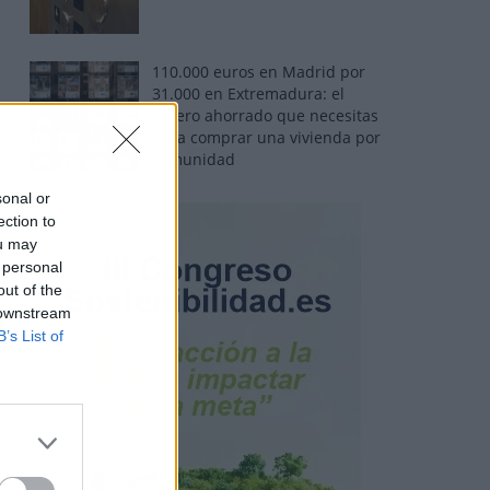
110.000 euros en Madrid por
31.000 en Extremadura: el
dinero ahorrado que necesitas
para comprar una vivienda por
comunidad
sonal or
ection to
ou may
 personal
out of the
 downstream
B’s List of