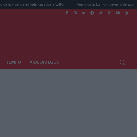
 en Valencia sube a 3.485 ...
Precio de la luz hoy, jueves 6 de agosto: la hora ...
TIEMPO
VIDEOJUEGOS