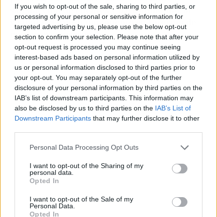
If you wish to opt-out of the sale, sharing to third parties, or
satisfacción de clientes y para aumentar la
processing of your personal or sensitive information for
visibilidad y posicionamiento en Internet de
targeted advertising by us, please use the below opt-out
marcas y empresas
dentro del sector de la
section to confirm your selection. Please note that after your
automoción, donde continúa operando y
opt-out request is processed you may continue seeing
creciendo a través de su división TRIKOMER
interest-based ads based on personal information utilized by
us or personal information disclosed to third parties prior to
AUTO.
your opt-out. You may separately opt-out of the further
disclosure of your personal information by third parties on the
IAB’s list of downstream participants. This information may
also be disclosed by us to third parties on the
IAB’s List of
Downstream Participants
that may further disclose it to other
third parties.
Personal Data Processing Opt Outs
I want to opt-out of the Sharing of my
personal data.
Opted In
I want to opt-out of the Sale of my
Personal Data.
Opted In