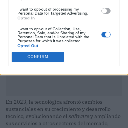
I want to opt-out of processing my
Publicidad
Personal Data for Targeted Advertising.
Opted In
I want to opt-out of Collection, Use,
Retention, Sale, and/or Sharing of my
Personal Data that Is Unrelated with the
Purposes for which it was collected.
Opted Out
CONFIRM
En 2023, la tecnológica afrontó cambios
sustanciales en su crecimiento y desarrollo
técnico, evolucionando el
software
y ampliando
sus servicios a otros sectores del mercado,