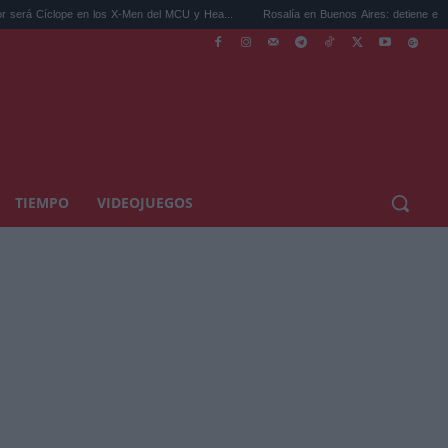
 en los X-Men del MCU y Hea...
Rosalía en Buenos Aires: detiene el tráfico y se s...
TIEMPO
VIDEOJUEGOS