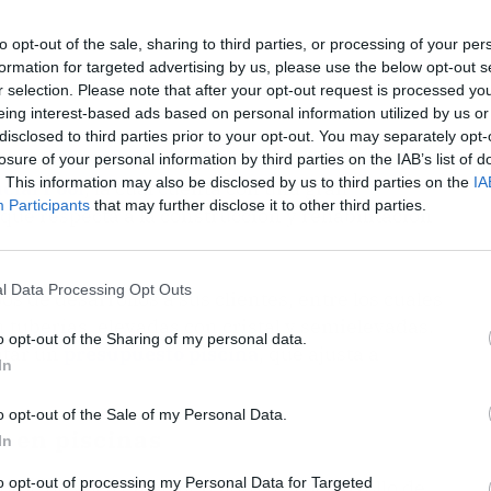
to opt-out of the sale, sharing to third parties, or processing of your per
formation for targeted advertising by us, please use the below opt-out s
r selection. Please note that after your opt-out request is processed y
eing interest-based ads based on personal information utilized by us or
disclosed to third parties prior to your opt-out. You may separately opt-
losure of your personal information by third parties on the IAB’s list of
. This information may also be disclosed by us to third parties on the
IA
cial Pool
, la cual cuenta con una gran
Participants
that may further disclose it to other third parties.
que respecta a la construcción y rehabilitación
l Data Processing Opt Outs
s de desarrollos a sus clientes, entre los cuales
 tuberías, elevadas con cristal y semielevadas.
o opt-out of the Sharing of my personal data.
citar un
presupuesto piscina
, que ajusta a
In
o opt-out of the Sale of my Personal Data.
a en piscinas
In
to opt-out of processing my Personal Data for Targeted
ol se destaca en el mercado es el desarrollo de