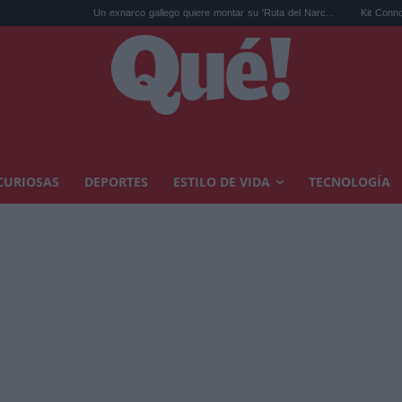
Un exnarco gallego quiere montar su 'Ruta del Narc...
Kit Connor será Cíclope
CURIOSAS
DEPORTES
ESTILO DE VIDA
TECNOLOGÍA