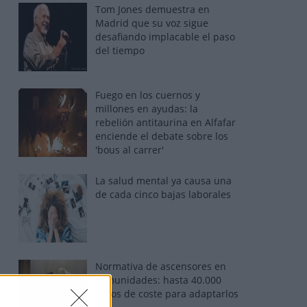
Tom Jones demuestra en
Madrid que su voz sigue
desafiando implacable el paso
del tiempo
Fuego en los cuernos y
millones en ayudas: la
rebelión antitaurina en Alfafar
enciende el debate sobre los
'bous al carrer'
La salud mental ya causa una
de cada cinco bajas laborales
Normativa de ascensores en
comunidades: hasta 40.000
euros de coste para adaptarlos