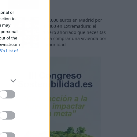
sonal or
ection to
110.000 euros en Madrid por
ou may
31.000 en Extremadura: el
 personal
dinero ahorrado que necesitas
out of the
para comprar una vivienda por
comunidad
 downstream
B’s List of