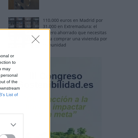
110.000 euros en Madrid por
31.000 en Extremadura: el
dinero ahorrado que necesitas
para comprar una vivienda por
comunidad
sonal or
ection to
ou may
 personal
out of the
 downstream
B’s List of