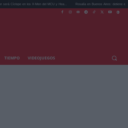
 en los X-Men del MCU y Hea...
Rosalía en Buenos Aires: detiene el tráfico y se s...
TIEMPO
VIDEOJUEGOS