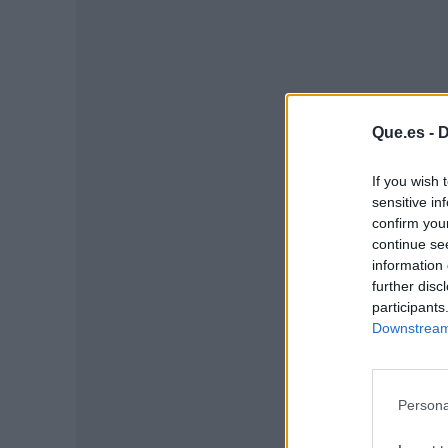
Que.es -
D
If you wish 
sensitive in
confirm you
P
continue se
information 
further disc
participants
Downstream 
Persona