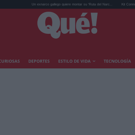
Un exnarco gallego quiere montar su 'Ruta del Narc...
Kit Connor será Cíclope
CURIOSAS
DEPORTES
ESTILO DE VIDA
TECNOLOGÍA