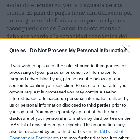
evitando el embargo, venta o subasta de sus
bienes. El plan de pagos tiene una duración por
norma general de 5 años, aunque en algunos
casos puede ser de 3 años; la cuota mensual
debe ser acorde a la capacidad económica del
deudor (descontando a los ingresos, los gastos
Que.es -
Do Not Process My Personal Information
personales e indispensables para cubrir las
necesidades propias y de su familia);
If you wish to opt-out of the sale, sharing to third parties, or
cancelando de esta manera la parte de las
processing of your personal or sensitive information for
deudas que no pudiera pagar conforme a la
targeted advertising by us, please use the below opt-out
propuesta de plan de pagos.
section to confirm your selection. Please note that after your
opt-out request is processed you may continue seeing
interest-based ads based on personal information utilized by
us or personal information disclosed to third parties prior to
your opt-out. You may separately opt-out of the further
disclosure of your personal information by third parties on the
IAB’s list of downstream participants. This information may
also be disclosed by us to third parties on the
IAB’s List of
Downstream Participants
that may further disclose it to other