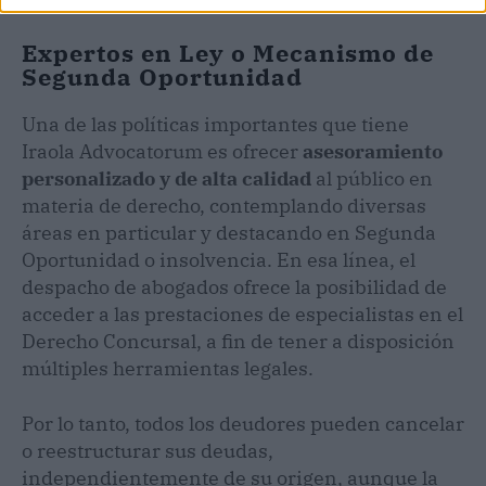
Expertos en Ley o Mecanismo de
Segunda Oportunidad
Una de las políticas importantes que tiene
Iraola Advocatorum es ofrecer
asesoramiento
personalizado y de alta calidad
al público en
materia de derecho, contemplando diversas
áreas en particular y destacando en Segunda
Oportunidad o insolvencia. En esa línea, el
despacho de abogados ofrece la posibilidad de
acceder a las prestaciones de especialistas en el
Derecho Concursal, a fin de tener a disposición
múltiples herramientas legales.
Por lo tanto, todos los deudores pueden cancelar
o reestructurar sus deudas,
independientemente de su origen, aunque la