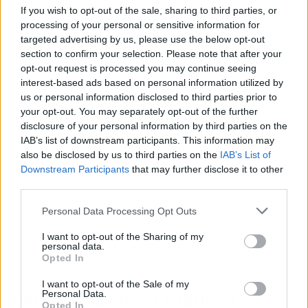
If you wish to opt-out of the sale, sharing to third parties, or
processing of your personal or sensitive information for
targeted advertising by us, please use the below opt-out
section to confirm your selection. Please note that after your
opt-out request is processed you may continue seeing
interest-based ads based on personal information utilized by
us or personal information disclosed to third parties prior to
your opt-out. You may separately opt-out of the further
Detener totalmente el vehículo, aunque no venga nadie.
disclosure of your personal information by third parties on the
Detenerse en la línea de detención que acompañe a la señal y
IAB’s list of downstream participants. This information may
also be disclosed by us to third parties on the
IAB’s List of
mirar en ambas direcciones antes de arrancar. Si no se dispone
Downstream Participants
that may further disclose it to other
de buena visibilidad, volver a detenerse un poco más adelante.
third parties.
Si no existe una línea de detención, detenerse antes del cruce
de las vías.
Personal Data Processing Opt Outs
Si en la segunda detención total del vehículo no hay tampoco
I want to opt-out of the Sharing of my
personal data.
buena visión, volver a adelantarse con cuidado hasta que se
Opted In
tenga, detener el vehículo de nuevo y arrancar.
I want to opt-out of the Sale of my
Personal Data.
Saltarse una línea continua
Opted In