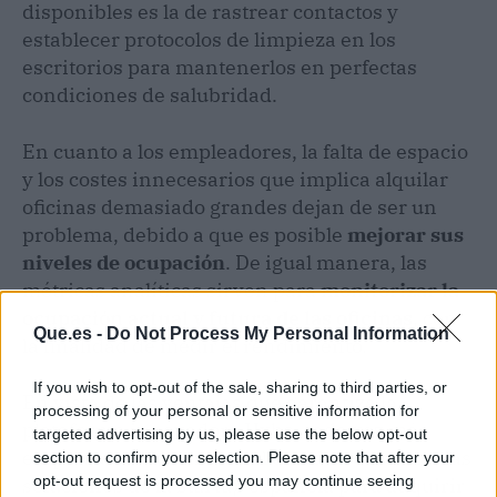
disponibles es la de rastrear contactos y
establecer protocolos de limpieza en los
escritorios para mantenerlos en perfectas
condiciones de salubridad.
En cuanto a los empleadores, la falta de espacio
y los costes innecesarios que implica alquilar
oficinas demasiado grandes dejan de ser un
problema, debido a que es posible
mejorar sus
niveles de ocupación
. De igual manera, las
métricas analíticas sirven para
monitorizar la
ocupación actual y futura de las oficinas
, con
Que.es -
Do Not Process My Personal Information
la finalidad de medir el rendimiento.
If you wish to opt-out of the sale, sharing to third parties, or
En vista de las ventajas que garantiza la
processing of your personal or sensitive information for
plataforma innovadora Hybo, cada vez más
targeted advertising by us, please use the below opt-out
empresas a nivel mundial deciden contratar las
section to confirm your selection. Please note that after your
opt-out request is processed you may continue seeing
soluciones de la
startup
española para adquirir