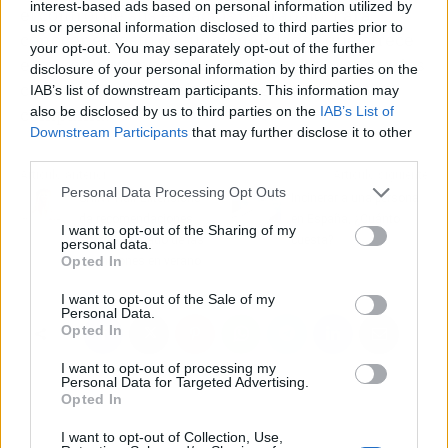
interest-based ads based on personal information utilized by
el control de sus espacios de trabajo. Para
us or personal information disclosed to third parties prior to
conocer el resto de funcionalidades que ofrece
your opt-out. You may separately opt-out of the further
este
software
y solicitar una prueba gratuita, los
disclosure of your personal information by third parties on the
clientes pueden visitar la página web de la
IAB’s list of downstream participants. This information may
also be disclosed by us to third parties on the
IAB’s List of
compañía.
Downstream Participants
that may further disclose it to other
third parties.
Artículo anterior
Artículo siguiente
Personal Data Processing Opt Outs
SHINY Hair Extensions
Incinerar a una persona
da recomendaciones
en España, ¿Cuánto
I want to opt-out of the Sharing of my
sobre el cuidado de las
cuesta?
personal data.
Opted In
extensiones en verano
I want to opt-out of the Sale of my
Personal Data.
Opted In
I want to opt-out of processing my
Personal Data for Targeted Advertising.
Opted In
I want to opt-out of Collection, Use,