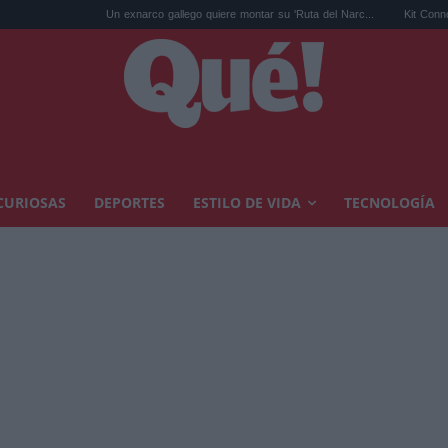
Un exnarco gallego quiere montar su 'Ruta del Narc...
Kit Connor será Cíclope
CURIOSAS
DEPORTES
ESTILO DE VIDA
TECNOLOGÍA