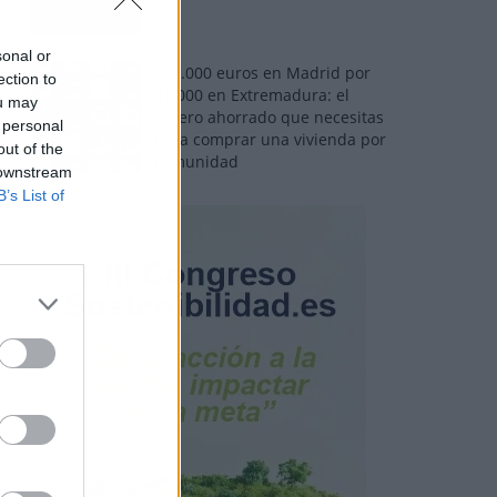
sonal or
110.000 euros en Madrid por
ection to
31.000 en Extremadura: el
ou may
dinero ahorrado que necesitas
 personal
para comprar una vivienda por
out of the
comunidad
 downstream
B’s List of