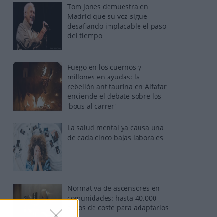
Tom Jones demuestra en
Madrid que su voz sigue
desafiando implacable el paso
del tiempo
Fuego en los cuernos y
millones en ayudas: la
rebelión antitaurina en Alfafar
enciende el debate sobre los
'bous al carrer'
La salud mental ya causa una
de cada cinco bajas laborales
Normativa de ascensores en
comunidades: hasta 40.000
euros de coste para adaptarlos