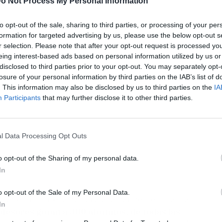
o Not Process My Personal Information
ublicidad
to opt-out of the sale, sharing to third parties, or processing of your per
formation for targeted advertising by us, please use the below opt-out s
r selection. Please note that after your opt-out request is processed y
eing interest-based ads based on personal information utilized by us or
disclosed to third parties prior to your opt-out. You may separately opt-
losure of your personal information by third parties on the IAB’s list of
. This information may also be disclosed by us to third parties on the
IA
Participants
that may further disclose it to other third parties.
l Data Processing Opt Outs
o opt-out of the Sharing of my personal data.
In
o opt-out of the Sale of my Personal Data.
lave dispone la cultura al alcance de todas las
In
fesores guían a 300 alumnos, de todas las