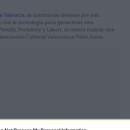
a Valencia
, la institución destaca por sus
 con la tecnología para garantizar una
relló, Fortaleny y Llaurí, el centro realiza una
 Asociación Cultural Valenciana Niño Jesús.