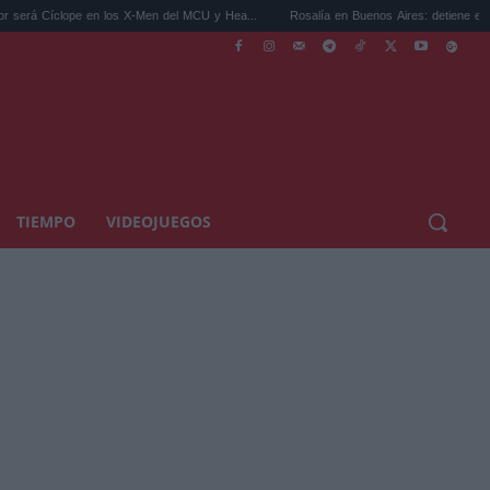
 en los X-Men del MCU y Hea...
Rosalía en Buenos Aires: detiene el tráfico y se s...
TIEMPO
VIDEOJUEGOS