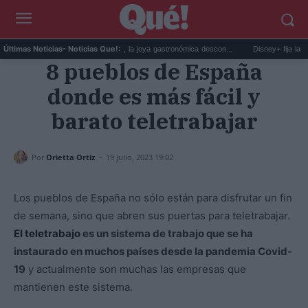
Dónde comer en Huelva, la joya gastronómica descon...
Disney+ fija la fecha de
Últimas Noticias
- Noticias Que!:
8 pueblos de España
donde es más fácil y
barato teletrabajar
-
Por
Orietta Ortiz
19 julio, 2023 19:02
Los pueblos de España no sólo están para disfrutar un fin
de semana, sino que abren sus puertas para teletrabajar.
El teletrabajo
es un sistema de trabajo que se ha
instaurado en muchos países desde la pandemia Covid-
19
y actualmente son muchas las empresas que
mantienen este sistema.