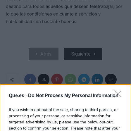
destino para todos aquellos que desean teletrabajar, por
lo que las condiciones en cuanto a servicios y
habitabilidad son bastante buenas.
Atrás
Siguiente
Que.es -
Do Not Process My Personal Information
ARTÍCULO ANTERIOR
ARTÍCULO SIGUIENTE
BÁSICOS PARA LA
LA IMPORTANCIA DEL
If you wish to opt-out of the sale, sharing to third parties, or
MALETA PERFECTA
MANTENIMIENTO DEL
processing of your personal or sensitive information for
ESTAS VACACIONES,
COCHE PARA VIAJAR
targeted advertising by us, please use the below opt-out
¿PLAYA, MONTAÑA O
EN VERANO
section to confirm your selection. Please note that after your
CIUDAD?