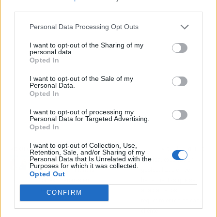
third parties.
Personal Data Processing Opt Outs
I want to opt-out of the Sharing of my
personal data.
Opted In
I want to opt-out of the Sale of my
Personal Data.
Opted In
I want to opt-out of processing my
Personal Data for Targeted Advertising.
Opted In
I want to opt-out of Collection, Use,
Artículo anterior
Artículo siguiente
Retention, Sale, and/or Sharing of my
Personal Data that Is Unrelated with the
Viada Tours ayuda a
Geoliza, expertos en
Purposes for which it was collected.
disfrutar de Finlandia
geolocalización con
Opted Out
con excursiones en
herramientas que se
Helsinki
adaptan a los
CONFIRM
requerimientos de cada
cliente