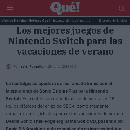
Calor extremo y ansiedad: síntomas idénticos que a...
El precio de la vivienda en V
Últimas Noticias
- Noticias Que!:
Los mejores juegos de
Nintendo Switch para las
vacaciones de verano
-
Por
Javier Pompilio
29 junio, 2023 08:31
La nostalgia se apodera de los fans de Sonic con el
lanzamiento de
Sonic Origins Plus
para Nintendo
Switch.
Esta colección definitiva trae de vuelta los 16
títulos clásicos del erizo de SEGA,
completamente
remasterizados
, ideales para estas vacaciones de verano.
Desde Sonic TheHedgehog hasta Sonic CD, pasando por
Sonic 3 &Knuckles, esta recopilación es imprescindible