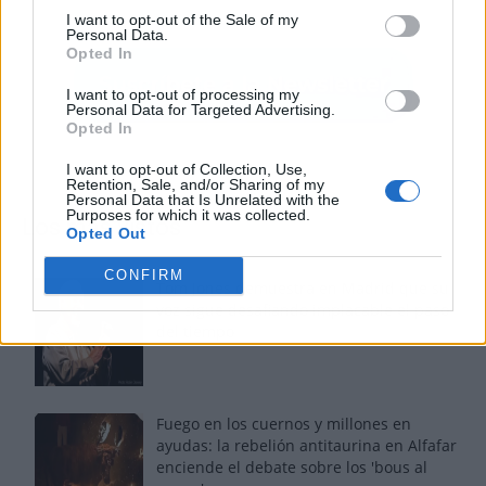
I want to opt-out of the Sale of my
Personal Data.
Opted In
I want to opt-out of processing my
Personal Data for Targeted Advertising.
Opted In
I want to opt-out of Collection, Use,
Retention, Sale, and/or Sharing of my
Personal Data that Is Unrelated with the
Purposes for which it was collected.
Los más vistos
Opted Out
CONFIRM
Tom Jones demuestra en Madrid que su
voz sigue desafiando implacable el paso
del tiempo
Fuego en los cuernos y millones en
ayudas: la rebelión antitaurina en Alfafar
enciende el debate sobre los 'bous al