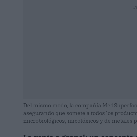
P
Del mismo modo, la compañía MedSuperfo
asegurando que somete a todos los productos
microbiológicos, micotóxicos y de metales 
La venta a granel: un concepto