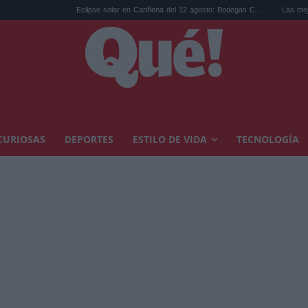
Eclipse solar en Cariñena del 12 agosto: Bodegas C...
Las mejores hipotecas 
CURIOSAS
DEPORTES
ESTILO DE VIDA
TECNOLOGÍA