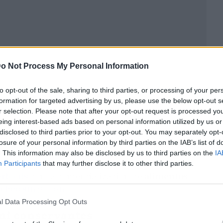
o Not Process My Personal Information
to opt-out of the sale, sharing to third parties, or processing of your per
formation for targeted advertising by us, please use the below opt-out s
r selection. Please note that after your opt-out request is processed y
eing interest-based ads based on personal information utilized by us or
disclosed to third parties prior to your opt-out. You may separately opt-
 en superficie de agricultura ecológica de Europa
losure of your personal information by third parties on the IAB’s list of
etrás de Australia y Argentina.
. This information may also be disclosed by us to third parties on the
IA
Participants
that may further disclose it to other third parties.
rfoods
con la comercialización de
alimentos
 Eco sin gluten
.
l Data Processing Opt Outs
 ni conservantes