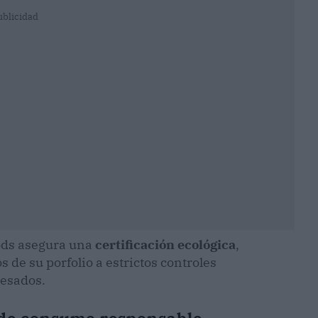
ublicidad
ods
asegura una
certificación ecológica
,
 de su porfolio a estrictos controles
pesados.
 de consumo responsable