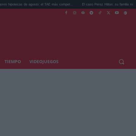
de agosto: el TAE más compet...
El caso Perez Hilton: su familia rompe el silencio...
TIEMPO
VIDEOJUEGOS