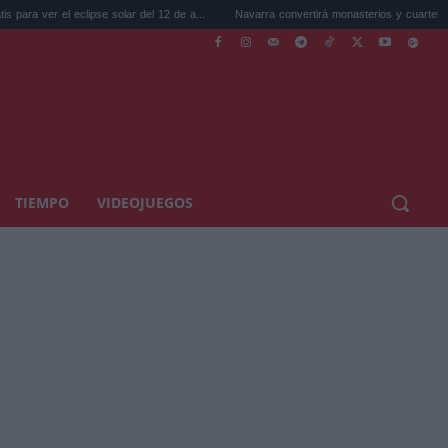
eclipse solar del 12 de a...
Navarra convertirá monasterios y cuarteles en vivi...
TIEMPO
VIDEOJUEGOS