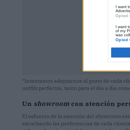
I want 
Advertis
Opted 
I want t
of my P
was col
Opted 
“Intentamos adaptarnos al gusto de cada cl
outfits
perfectos, tanto para el día a día co
Un
showroom
con atención per
El esfuerzo de la atención del
showroom
est
escuchando las preferencias de cada client