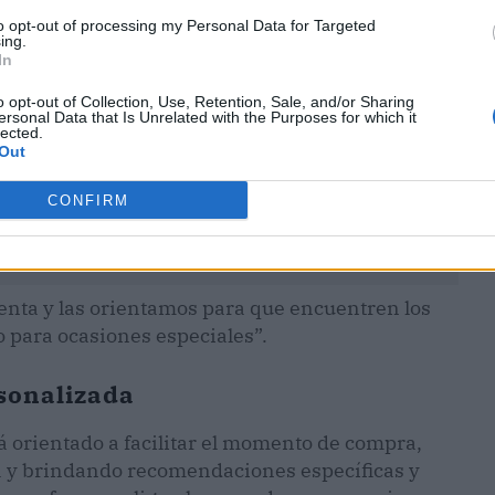
to opt-out of processing my Personal Data for Targeted
ing.
In
o opt-out of Collection, Use, Retention, Sale, and/or Sharing
ersonal Data that Is Unrelated with the Purposes for which it
lected.
Out
CONFIRM
ienta y las orientamos para que encuentren los
mo para ocasiones especiales”.
sonalizada
á orientado a facilitar el momento de compra,
a y brindando recomendaciones específicas y