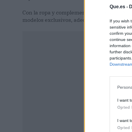
Que.es -
D
Con la ropa y complementos de
Sonia B. S
modelos exclusivos, adecuados a diversos es
If you wish 
sensitive in
confirm you
continue se
information 
further disc
participants
Downstream 
Persona
I want t
Opted 
P
I want t
Opted 