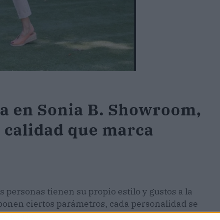
da en Sonia B. Showroom,
 calidad que marca
as personas tienen su propio estilo y gustos a la
ponen ciertos parámetros, cada personalidad se
ccesorios.