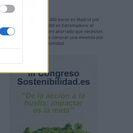
110.000 euros en Madrid por
31.000 en Extremadura: el
dinero ahorrado que necesitas
para comprar una vivienda por
comunidad