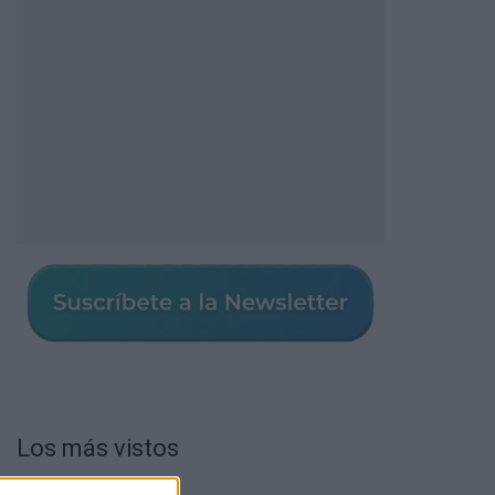
Los más vistos