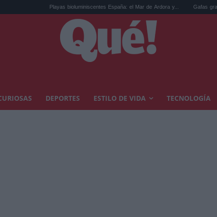
Playas bioluminiscentes España: el Mar de Ardora y...
Gafas gratis para ver el 
CURIOSAS
DEPORTES
ESTILO DE VIDA
TECNOLOGÍA