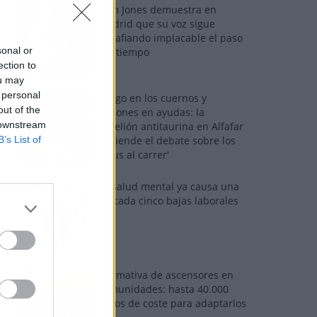
Tom Jones demuestra en
Madrid que su voz sigue
desafiando implacable el paso
sonal or
del tiempo
ection to
ou may
 personal
Fuego en los cuernos y
out of the
millones en ayudas: la
 downstream
rebelión antitaurina en Alfafar
B’s List of
enciende el debate sobre los
'bous al carrer'
La salud mental ya causa una
de cada cinco bajas laborales
Normativa de ascensores en
comunidades: hasta 40.000
euros de coste para adaptarlos