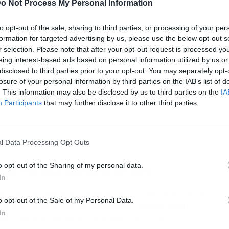
o Not Process My Personal Information
to opt-out of the sale, sharing to third parties, or processing of your per
formation for targeted advertising by us, please use the below opt-out s
r selection. Please note that after your opt-out request is processed y
eing interest-based ads based on personal information utilized by us or
disclosed to third parties prior to your opt-out. You may separately opt-
losure of your personal information by third parties on the IAB’s list of
. This information may also be disclosed by us to third parties on the
IA
Participants
that may further disclose it to other third parties.
l Data Processing Opt Outs
o opt-out of the Sharing of my personal data.
más en una factura de gas
In
resa esté pagando de más por su servicio de gas.
o opt-out of the Sale of my Personal Data.
oblema, se encuentra
no contar con un buen
In
alor puede escaparse, obligando así a la