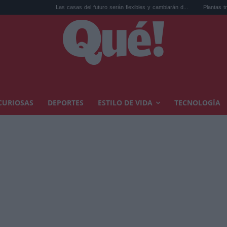
Las casas del futuro serán flexibles y cambiarán d...
Plantas trepadoras en la t
CURIOSAS
DEPORTES
ESTILO DE VIDA
TECNOLOGÍA