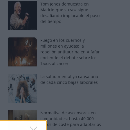
Tom Jones demuestra en
Madrid que su voz sigue
desafiando implacable el paso
del tiempo
Fuego en los cuernos y
millones en ayudas: la
rebelión antitaurina en Alfafar
enciende el debate sobre los
'bous al carrer'
La salud mental ya causa una
de cada cinco bajas laborales
Normativa de ascensores en
comunidades: hasta 40.000
euros de coste para adaptarlos