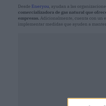
Desde
Eneryou
, ayudan a las organizacione
comercializadora de gas natural que ofrec
empresas.
Adicionalmente, cuenta con un e
implementar medidas que ayuden a mantene
P