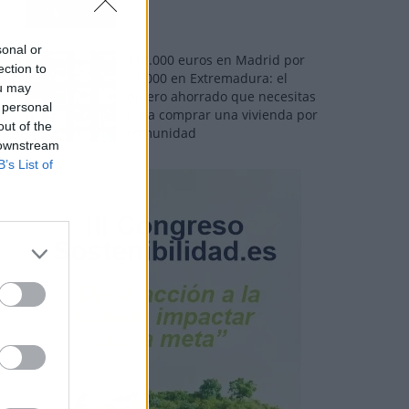
sonal or
110.000 euros en Madrid por
ection to
31.000 en Extremadura: el
ou may
dinero ahorrado que necesitas
 personal
para comprar una vivienda por
out of the
comunidad
 downstream
B’s List of