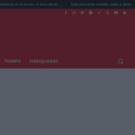
erraza: el truco barato ...
Guía para pintar muebles viejos y darles una segun...
TIEMPO
VIDEOJUEGOS