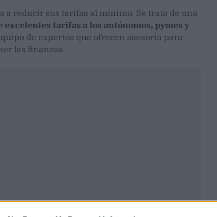
s a reducir sus tarifas al mínimo. Se trata de una
e excelentes tarifas a los autónomos, pymes y
quipo de expertos que ofrecen asesoría para
r las finanzas.
ublicidad