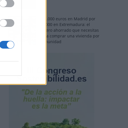
110.000 euros en Madrid por
31.000 en Extremadura: el
dinero ahorrado que necesitas
para comprar una vivienda por
comunidad