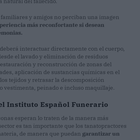
natural del fallecido.
os familiares y amigos no perciban una imagen
periencia más reconfortante si desean
emonias.
 deberá interactuar directamente con el cuerpo,
desde el lavado y eliminación de residuos
restauración y reconstrucción de zonas del
des, aplicación de sustancias químicas en el
los tejidos y retrasar la descomposición
o vestimenta, peinado e incluso maquillaje.
el Instituto Español Funerario
ersonas esperan lo traten de la manera más
 sector es tan importante que los tanatopractores
materia, de manera que puedan
garantizar un