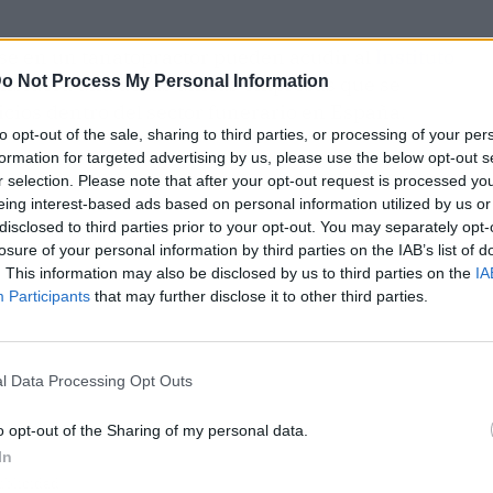
se en un tanatopractor pueden acudir al
Instituto
o Not Process My Personal Information
considera una de las únicas empresas que se
icios dentro del sector funerario en España.
to opt-out of the sale, sharing to third parties, or processing of your per
formation for targeted advertising by us, please use the below opt-out s
r selection. Please note that after your opt-out request is processed y
eing interest-based ads based on personal information utilized by us or
disclosed to third parties prior to your opt-out. You may separately opt-
losure of your personal information by third parties on the IAB’s list of
. This information may also be disclosed by us to third parties on the
IA
Participants
that may further disclose it to other third parties.
l Data Processing Opt Outs
o opt-out of the Sharing of my personal data.
In
ublicidad