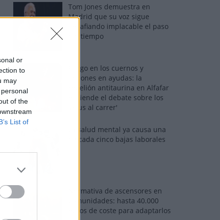
Tom Jones demuestra en
Madrid que su voz sigue
desafiando implacable el paso
del tiempo
sonal or
Fuego en los cuernos y
ection to
millones en ayudas: la
ou may
rebelión antitaurina en Alfafar
 personal
enciende el debate sobre los
out of the
'bous al carrer'
 downstream
B’s List of
La salud mental ya causa una
de cada cinco bajas laborales
Normativa de ascensores en
comunidades: hasta 40.000
euros de coste para adaptarlos