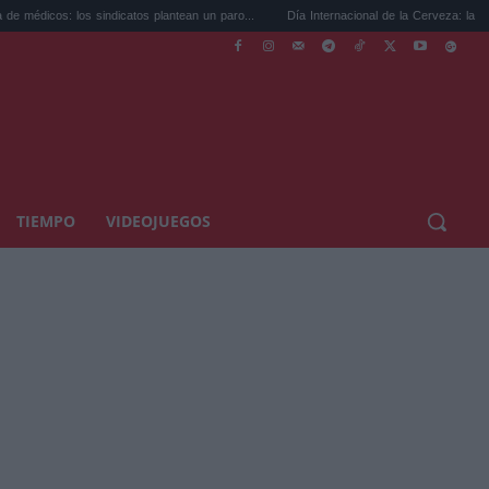
los sindicatos plantean un paro...
Día Internacional de la Cerveza: la guía para coci.
TIEMPO
VIDEOJUEGOS