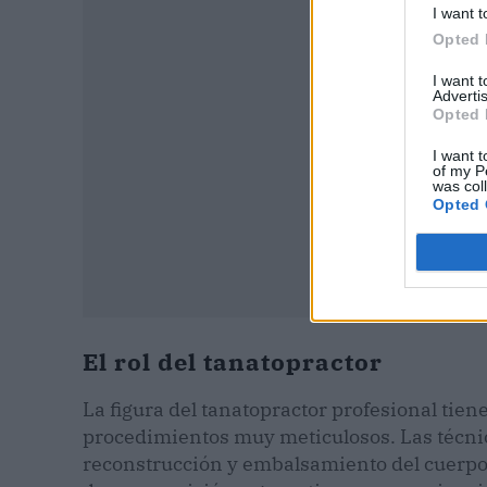
I want t
Opted 
I want 
Advertis
Opted 
I want t
of my P
was col
Opted 
El rol del tanatopractor
La figura del tanatopractor profesional tien
procedimientos muy meticulosos. Las técnica
reconstrucción y embalsamiento del cuerpo, t