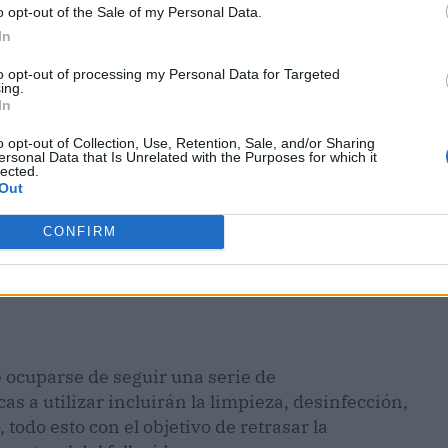
o opt-out of the Sale of my Personal Data.
In
to opt-out of processing my Personal Data for Targeted
ing.
In
o opt-out of Collection, Use, Retention, Sale, and/or Sharing
ersonal Data that Is Unrelated with the Purposes for which it
lected.
Out
CONFIRM
e ocuparse de seguir una serie de
s a utilizar incluirán la limpieza, desinfección,
odo esto con el objetivo de retrasar la