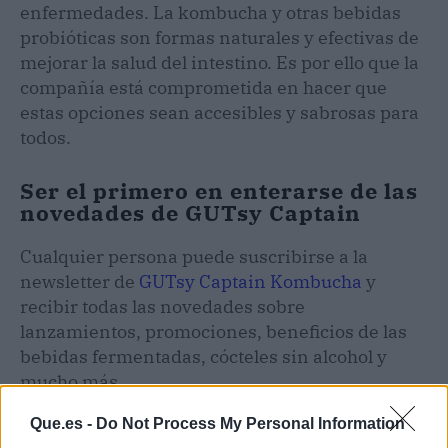
enfermedades. La kombucha y otras bebidas
probióticas son formas naturales y efectivas de
mejorar la salud del intestino. Es por ello que la
compañía está comprometida en hacer que
estas opciones sean accesibles y sabrosas para
todos.
Ser el primero en enterarse de las
novedades de GUTsy Captain
Cualquier persona puede suscribirse a la
newsletter de
GUTsy Captain Kombucha
y
recibir todas las novedades sobre
lanzamientos, promociones, beneficios de las
bebidas fermentadas, cócteles sin alcohol y
mucho más.
Que.es -
Do Not Process My Personal Information
Artículo anterior
Artículo siguiente