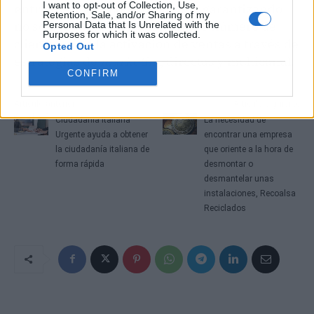
I want to opt-out of Collection, Use,
entre marcas y consumidores
, garantizando
Retention, Sale, and/or Sharing of my
no solo la captación de un mayor número de
Personal Data that Is Unrelated with the
Purposes for which it was collected.
clientes, sino la activación de ventas a través de
Opted Out
estrategias de
marketing
directas y multicanal.
CONFIRM
Artículo anterior
Artículo siguiente
Ciudadanía Italiana
La necesidad de
Urgente ayuda a obtener
encontrar una empresa
la ciudadanía italiana de
que oriente a la hora de
forma rápida
desmontar o
desmantelar unas
instalaciones, Recoalsa
Reciclados