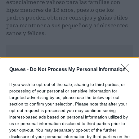
especialmente valioso para las familias con
hijos menores de 18 años, puesto que los
padres pueden obtener consejos y guías útiles
para mantener a sus pequeños y adolescentes
sanos y felices.
Que.es -
Do Not Process My Personal Information
If you wish to opt-out of the sale, sharing to third parties, or
processing of your personal or sensitive information for
targeted advertising by us, please use the below opt-out
section to confirm your selection. Please note that after your
opt-out request is processed you may continue seeing
interest-based ads based on personal information utilized by
us or personal information disclosed to third parties prior to
your opt-out. You may separately opt-out of the further
disclosure of your personal information by third parties on the
Publicidad