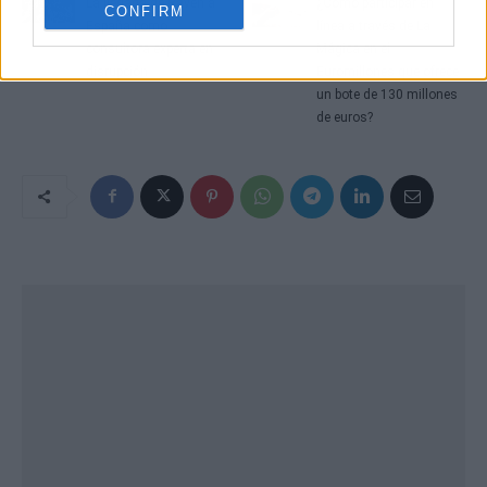
La llegada de Raven a
¿Cómo participar en
CONFIRM
España como
línea a través de La
consultora experta en
Mágica en el
disrupción
Euromillones que ofrece
un bote de 130 millones
de euros?