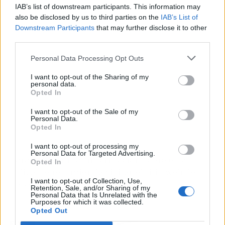
IAB’s list of downstream participants. This information may
also be disclosed by us to third parties on the
IAB’s List of
Downstream Participants
that may further disclose it to other
third parties.
Personal Data Processing Opt Outs
I want to opt-out of the Sharing of my
personal data.
Opted In
I want to opt-out of the Sale of my
Personal Data.
Opted In
I want to opt-out of processing my
Personal Data for Targeted Advertising.
Para obtener más información sobre esta
Opted In
póliza, se recomienda visitar el sitio web de
I want to opt-out of Collection, Use,
Sabadell Seguros.
Retention, Sale, and/or Sharing of my
Personal Data that Is Unrelated with the
Purposes for which it was collected.
Opted Out
Artículo anterior
Artículo siguiente