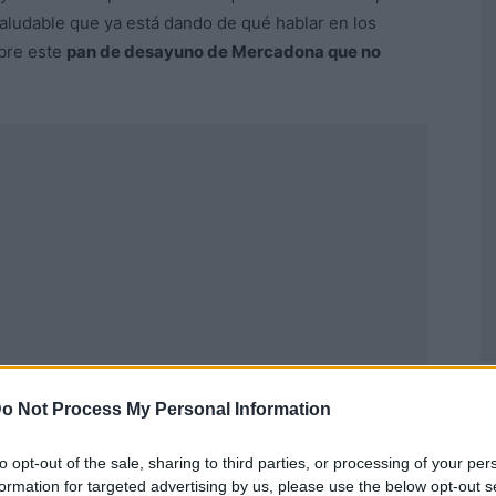
saludable que ya está dando de qué hablar en los
bre este
pan de desayuno de Mercadona que no
o Not Process My Personal Information
Publicidad
to opt-out of the sale, sharing to third parties, or processing of your per
formation for targeted advertising by us, please use the below opt-out s