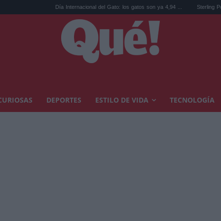
Día Internacional del Gato: los gatos son ya 4,94 ...
Sterling Point, la ser
CURIOSAS
DEPORTES
ESTILO DE VIDA
TECNOLOGÍA