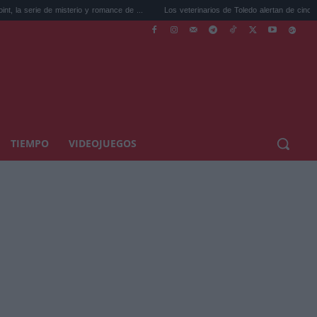
ie de misterio y romance de ...
Los veterinarios de Toledo alertan de cinco errore...
TIEMPO
VIDEOJUEGOS