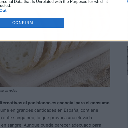
ersonal Data that Is Unrelated with the Purposes for which it
lected.
Out
CONFIRM
sa en redes
lternativas al pan blanco es esencial para el consumo
nsume en grandes cantidades en España, contiene
orrente sanguíneo, lo que provoca una elevada
ar en sangre. Aunque puede parecer adecuado para