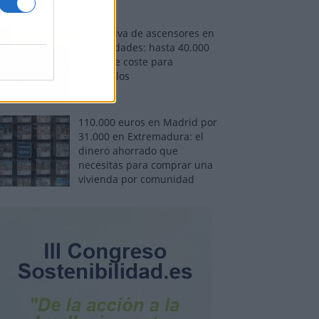
Normativa de ascensores en
comunidades: hasta 40.000
euros de coste para
adaptarlos
110.000 euros en Madrid por
31.000 en Extremadura: el
dinero ahorrado que
necesitas para comprar una
vivienda por comunidad