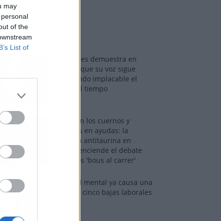
ou may
 personal
out of the
os más vistos
 downstream
B’s List of
Tom Jones demuestra en
Madrid que su voz sigue
desafiando implacable el
paso del tiempo
Fuego en los cuernos y
millones en ayudas: la
rebelión antitaurina en
Alfafar enciende el debate
sobre los 'bous al carrer'
La salud mental ya causa una
de cada cinco bajas laborales