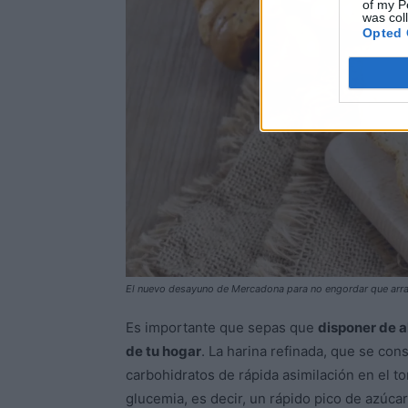
of my P
was col
Opted 
El nuevo desayuno de Mercadona para no engordar que arra
Es importante que sepas que
disponer de a
de tu hogar
. La harina refinada, que se co
carbohidratos de rápida asimilación en el t
glucemia, es decir, un rápido pico de azúc