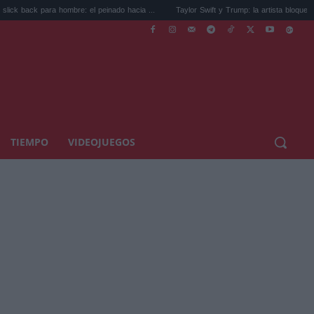
ara hombre: el peinado hacia ...
Taylor Swift y Trump: la artista bloquea al presid...
TIEMPO
VIDEOJUEGOS