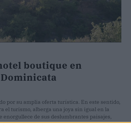
otel boutique en
 Dominicata
 por su amplia oferta turística. En este sentido,
a el turismo, alberga una joya sin igual en la
se enorgullece de sus deslumbrantes paisajes,
ulinaria. La diversidad de opciones que aguardan