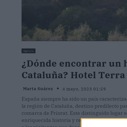
Agencia
¿Dónde encontrar un h
Cataluña? Hotel Terra
Marta Suárez
4 mayo, 2023 01:59
España siempre ha sido un país caracterizado
la región de Cataluña, destino predilecto par
comarca de Priorat. Este distinguido lugar 
enriquecida historia y refinada tradición c