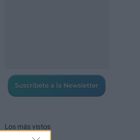
Los más vistos