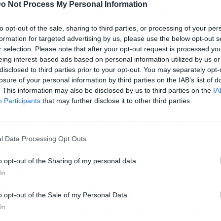
gión van desde la degustación de exquisitos vinos
o Not Process My Personal Information
derismo en majestuosas montañas. Entre los
a la Ruta del Cister, que conduce a los turistas
to opt-out of the sale, sharing to third parties, or processing of your per
. Si se busca una estancia única en Priorat, el
formation for targeted advertising by us, please use the below opt-out s
n de excelencia. Ubicado en una casa de
r selection. Please note that after your opt-out request is processed y
eing interest-based ads based on personal information utilized by us or
luña
ofrece vistas panorámicas de los viñedos y
disclosed to third parties prior to your opt-out. You may separately opt-
losure of your personal information by third parties on the IAB’s list of
. This information may also be disclosed by us to third parties on the
IA
Participants
that may further disclose it to other third parties.
tancia única y memorable en la comarca de
de este hotel rural destacan su
outdoor spa
, un
l Data Processing Opt Outs
auna seca finlandesa, ducha fría y una zona
 para relajarse y desconectar del bullicio urbano.
o opt-out of the Sharing of my personal data.
este mismo ambiente, el cual propicia la
In
tes con gusto por la vinicultura, este hotel es
es a caballo por viñedos y visitas a sus bodegas.
o opt-out of the Sale of my Personal Data.
In
 gastronómica que ofrece el hotel permite degustar
lmente, una actividad que no puede dejar de