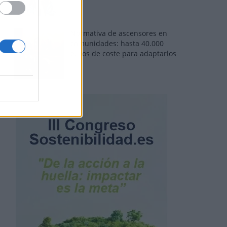
Normativa de ascensores en
comunidades: hasta 40.000
euros de coste para adaptarlos