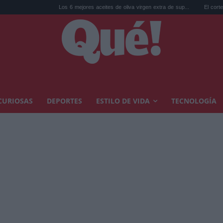
Los 6 mejores aceites de oliva virgen extra de sup...
El corte slick back p
CURIOSAS
DEPORTES
ESTILO DE VIDA
TECNOLOGÍA