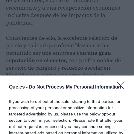
de las mujeres, y darle un impulso al
crecimiento y a una recuperación económica
inclusiva después de los impactos de la
pandemia.
Conscientes de ello, la excelente relación de
precio y calidad que ofrece Noviser le ha
permitido ser una empresa
con una gran
reputación en el sector,
con profesionales del
servicio de canguro y refuerzo escolar en
Madrid que cuentan con experiencia y
excelentes referencias de los trabajos
Que.es -
Do Not Process My Personal Information
realizados con anterioridad. Asimismo, la
compañía revisa rigurosamente todos los
If you wish to opt-out of the sale, sharing to third parties, or
antecedentes que puedan tener los
processing of your personal or sensitive information for
profesionales antes de incorporarlos a su
targeted advertising by us, please use the below opt-out
equipo, para garantizar la mayor tranquilidad
section to confirm your selection. Please note that after your
posible a los clientes. De esta manera, Noviser
opt-out request is processed you may continue seeing
interest-based ads based on personal information utilized by