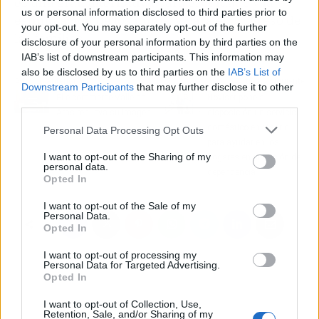
es una gran alternativa para el cuidado y la
us or personal information disclosed to third parties prior to
estimulación de los niños, y para el progreso de
your opt-out. You may separately opt-out of the further
las familias.
disclosure of your personal information by third parties on the
IAB’s list of downstream participants. This information may
also be disclosed by us to third parties on the
IAB’s List of
Artículo anterior
Artículo siguiente
Downstream Participants
that may further disclose it to other
El e-commerce Valle de
Noviser pone a
third parties.
Aras renueva su imagen
disposición un servicio
doméstico en Madrid
Personal Data Processing Opt Outs
para ayudar en los
I want to opt-out of the Sharing of my
hogares en situación de
personal data.
dependencia
Opted In
I want to opt-out of the Sale of my
Personal Data.
Opted In
I want to opt-out of processing my
Personal Data for Targeted Advertising.
Opted In
I want to opt-out of Collection, Use,
Retention, Sale, and/or Sharing of my