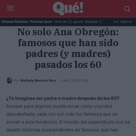
...
Eclipse solar en Cariñena del 12 agosto: Bodegas C...
Las mejores hipoteca
Últimas Noticias
- Noticias Que!:
No solo Ana Obregón:
famosos que han sido
padres (y madres)
pasados los 60
-
Por
Nathaly Becerra Rico
5 abril, 2023 14:02
¿Te imaginas ser padre o madre después de los 60?
Aunque para algunos pueda sonar como una idea
descabellada, cada vez son más los famosos que se
suman a esta tendencia. El mundo del espectáculo nos ha
dejado historias sorprendentes de famosos que han