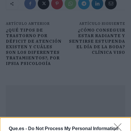
ARTÍCULO ANTERIOR
ARTÍCULO SIGUIENTE
¿QUÉ TIPOS DE
¿CÓMO CONSEGUIR
TRASTORNO POR
ESTAR RADIANTE Y
DÉFICIT DE ATENCIÓN
SENTIRSE ESTUPENDA
EXISTEN Y CUÁLES
EL DÍA DE LA BODA?
SON LOS DIFERENTES
CLÍNICA VISO
TRATAMIENTOS?, POR
IPSIA PSICOLOGÍA
Que.es -
Do Not Process My Personal Information