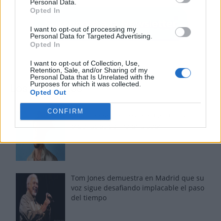
Personal Data.
Opted In
I want to opt-out of processing my
Personal Data for Targeted Advertising.
Opted In
I want to opt-out of Collection, Use,
Retention, Sale, and/or Sharing of my
Personal Data that Is Unrelated with the
Purposes for which it was collected.
Los más vistos
Opted Out
CONFIRM
Los 7 mejores discos de Bad Bunny,
ordenados de mejor a peor
Tom Jones demuestra en Madrid que su
voz sigue desafiando implacable el paso
del tiempo