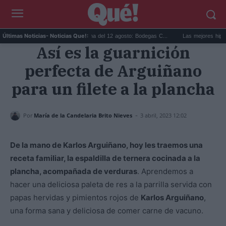
.
Eclipse solar en Cariñena del 12 agosto: Bodegas C...
Las mejores hipotecas 
Últimas Noticias
- Noticias Que!:
Así es la guarnición
perfecta de Arguiñano
para un filete a la plancha
-
Por
María de la Candelaria Brito Nieves
3 abril, 2023 12:02
De la mano de
Karlos Arguiñano
, hoy les traemos una
receta familiar, la espaldilla
de ternera cocinada a la
plancha, acompañada de verduras
. Aprendemos a
hacer una deliciosa paleta de res a la parrilla servida con
papas hervidas y pimientos rojos de
Karlos Arguiñano
,
una forma sana y deliciosa de comer carne de vacuno.