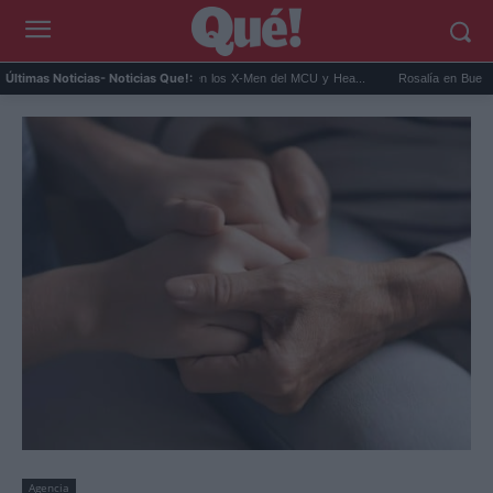
Kit Connor será Cíclope en los X-Men del MCU y Hea...
Rosalía en Buenos Aires: d
Últimas Noticias
- Noticias Que!:
Agencia