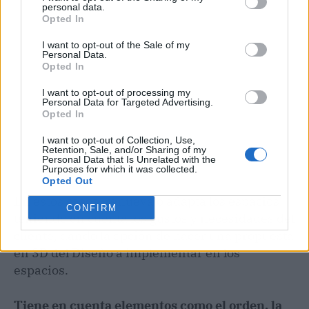
personal data.
Opted In
I want to opt-out of the Sale of my
Personal Data.
Opted In
I want to opt-out of processing my
Personal Data for Targeted Advertising.
Opted In
I want to opt-out of Collection, Use,
Retention, Sale, and/or Sharing of my
Personal Data that Is Unrelated with the
Purposes for which it was collected.
Opted Out
En estos casos, renueva o adapta los espacios
CONFIRM
teniendo en cuenta los gustos y necesidades del
cliente, dando la opción de hacer una propuesta
en 3D del Diseño a implementar en los
espacios.
Tiene en cuenta elementos como el orden, la