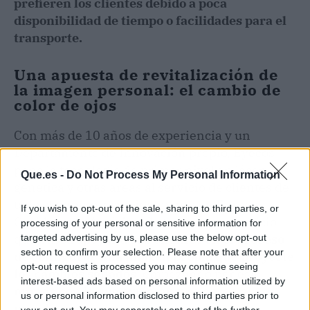
prefieren los clientes debido a poca
disponibilidad de tiempo o facilidades para el
transporte.
Una apuesta de revitalización de
la imagen personal: el cambio de
color de ojos
Con más de 10 años de experiencia y un
Departamento de Innovación propio, Eyecos
pone la tecnología de primer nivel en láser,
Que.es -
Do Not Process My Personal Information
genética y otras áreas al servicio de clientes de
todo el mundo, principalmente en Europa
If you wish to opt-out of the sale, sharing to third parties, or
Occidental y América. Se trata de un servicio
processing of your personal or sensitive information for
que busca
apoyar a sus clientes en el proceso
targeted advertising by us, please use the below opt-out
section to confirm your selection. Please note that after your
de configurar una imagen propia que proyecte
opt-out request is processed you may continue seeing
los cambios soñados
, empezando por esa
interest-based ads based on personal information utilized by
mirada con la que exploran y se abren al
us or personal information disclosed to third parties prior to
mundo.
your opt-out. You may separately opt-out of the further