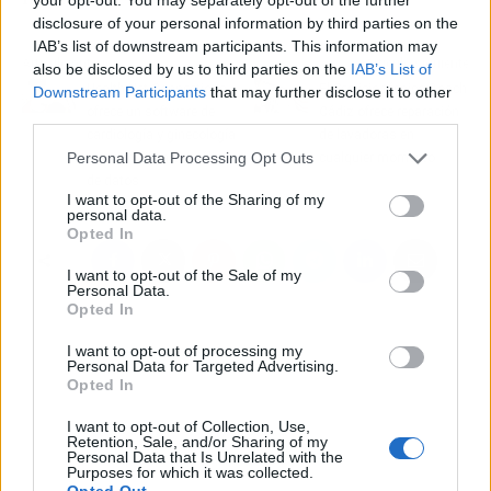
disclosure of your personal information by third parties on the
IAB’s list of downstream participants. This information may
Artículo anterior
Artículo siguiente
also be disclosed by us to third parties on the
IAB’s List of
Health Net Connections
El Servicio técnico Bosch
Downstream Participants
that may further disclose it to other
ofrece un software de
Cádiz ofrece reparación
third parties.
cardiología y ginecología
de lavadoras en
Personal Data Processing Opt Outs
que simplifica el análisis
cualquier momento
de datos
I want to opt-out of the Sharing of my
personal data.
Opted In
I want to opt-out of the Sale of my
Personal Data.
Opted In
I want to opt-out of processing my
Personal Data for Targeted Advertising.
Opted In
I want to opt-out of Collection, Use,
Retention, Sale, and/or Sharing of my
Personal Data that Is Unrelated with the
Purposes for which it was collected.
Opted Out