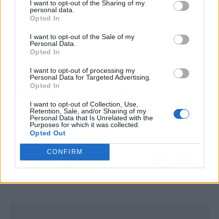
I want to opt-out of the Sharing of my
personal data.
Opted In
I want to opt-out of the Sale of my
Personal Data.
Opted In
I want to opt-out of processing my
Artículo anterior
Artículo siguiente
Personal Data for Targeted Advertising.
Opted In
Todo lo que ofrece
¿Cómo mejorar el
Gloma Travel, la agencia
rendimiento de las
I want to opt-out of Collection, Use,
de viajes que organiza el
placas solares?, por Soof
Retention, Sale, and/or Sharing of my
Personal Data that Is Unrelated with the
tour de La Ruta del
Purposes for which it was collected.
Guachinche en Tenerife
Opted Out
CONFIRM