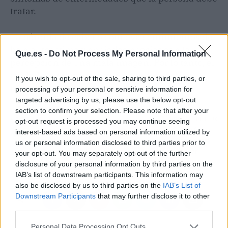
tratar.
La pérdida de cabello conlleva sentimientos de
baja autoestima y ansiedad asociados a la
Que.es -
Do Not Process My Personal Information
percepción de una mala imagen. Por lo tanto, el
cuidado capilar no es un factor del cual las
If you wish to opt-out of the sale, sharing to third parties, or
mujeres no deban preocuparse.
processing of your personal or sensitive information for
targeted advertising by us, please use the below opt-out
section to confirm your selection. Please note that after your
Artículo anterior
Artículo siguiente
opt-out request is processed you may continue seeing
Consejos para comprar
Divainparfums ofrece
interest-based ads based on personal information utilized by
aceite extra virgen
distintos aromas para
us or personal information disclosed to third parties prior to
directamente de los
perfumar el hogar
your opt-out. You may separately opt-out of the further
fabricantes
disclosure of your personal information by third parties on the
IAB’s list of downstream participants. This information may
also be disclosed by us to third parties on the
IAB’s List of
Downstream Participants
that may further disclose it to other
third parties.
Personal Data Processing Opt Outs