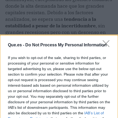
donde la alta demanda hace que los grandes
capitales resistan. Debido a los factores
analizados, se espera una
tendencia a la
estabilidad a pesar de la incertidumbre
, sin
grandes recesiones pero con un descenso en
los precios en el mercado inmobiliario.
Que.es -
Do Not Process My Personal Information
Gracias a su conocimiento sobre el mercado
If you wish to opt-out of the sale, sharing to third parties, or
inmobiliario y su especialización en la zona de
processing of your personal or sensitive information for
la Costa del Sol, D&A Inmobiliaria se alza como
targeted advertising by us, please use the below opt-out
una buena opción a la hora de realizar todo tipo
section to confirm your selection. Please note that after your
de operaciones en el sector inmobiliario con la
opt-out request is processed you may continue seeing
guía de consultores expertos en el área.
interest-based ads based on personal information utilized by
us or personal information disclosed to third parties prior to
your opt-out. You may separately opt-out of the further
Artículo anterior
Artículo siguiente
disclosure of your personal information by third parties on the
IAB’s list of downstream participants. This information may
Cómo vender un piso en
Cuál es la previsión del
also be disclosed by us to third parties on the
IAB’s List of
4 fases con D&A
Euribor en el año 2023