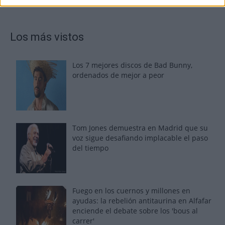
Los más vistos
Los 7 mejores discos de Bad Bunny,
ordenados de mejor a peor
Tom Jones demuestra en Madrid que su
voz sigue desafiando implacable el paso
del tiempo
Fuego en los cuernos y millones en
ayudas: la rebelión antitaurina en Alfafar
enciende el debate sobre los 'bous al
carrer'