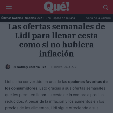
La jubilación de las mujeres en España se retrasa ...
Alerta de la Guardia Civil 
Últimas Noticias
- Noticias Que!:
Las ofertas semanales de
Lidl para llenar cesta
como si no hubiera
inflación
-
Por
Nathaly Becerra Rico
11 marzo, 2023 05:51
Lidl se ha convertido en una de las
opciones favoritas de
los consumidores
. Esto gracias a sus ofertas semanales
que les permiten llenar su cesta de la compra a precios
reducidos. A pesar de la inflación y los aumentos en los
precios de los alimentos, Lidl sigue ofreciendo a sus