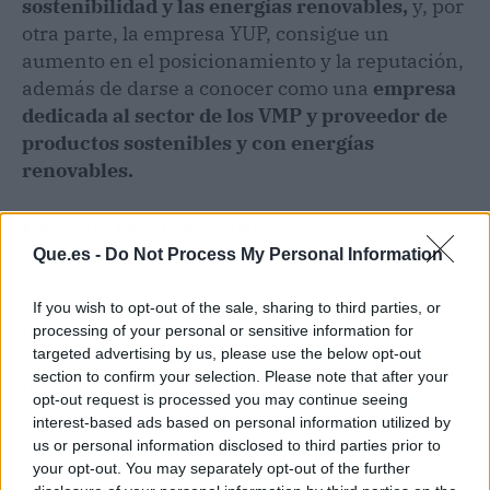
sostenibilidad y las energías renovables,
y, por
otra parte, la empresa YUP, consigue un
aumento en el posicionamiento y la reputación,
además de darse a conocer como una
empresa
dedicada al sector de los VMP y proveedor de
productos sostenibles y con energías
renovables.
Productos y modelos
Que.es -
Do Not Process My Personal Information
Sumándose a las 8 plazas ya instaladas de TRAP
en Westfield la Maquinista,
la nueva
If you wish to opt-out of the sale, sharing to third parties, or
instalación cuenta con un parking TRAP con
processing of your personal or sensitive information for
targeted advertising by us, please use the below opt-out
espacio para aparcar y cargar 4 patinetes
section to confirm your selection. Please note that after your
distintos
, y con 4 metros cuadrados de placas
opt-out request is processed you may continue seeing
solares ELVEG que generan energía gracias a
interest-based ads based on personal information utilized by
sus placas fotovoltaicas que generan energía
us or personal information disclosed to third parties prior to
para poder dar carga a la estación.
your opt-out. You may separately opt-out of the further