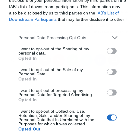
disclosure of your personal information by third parties on the
IAB’s list of downstream participants. This information may
Artículo anterior
Artículo siguiente
also be disclosed by us to third parties on the
IAB’s List of
Todo sobre el
La psiconutrición ayuda
Downstream Participants
that may further disclose it to other
decaimiento en
a alcanzar una
third parties.
ancianos o astenia, por
alimentación consciente
Personal Data Processing Opt Outs
Marta Canino
I want to opt-out of the Sharing of my
personal data.
Opted In
I want to opt-out of the Sale of my
Personal Data.
Opted In
I want to opt-out of processing my
Personal Data for Targeted Advertising.
Opted In
I want to opt-out of Collection, Use,
Retention, Sale, and/or Sharing of my
Personal Data that Is Unrelated with the
Purposes for which it was collected.
Opted Out