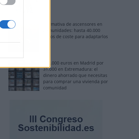
Normativa de ascensores en
comunidades: hasta 40.000
euros de coste para adaptarlos
110.000 euros en Madrid por
31.000 en Extremadura: el
dinero ahorrado que necesitas
para comprar una vivienda por
comunidad