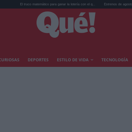
l truco matemático para ganar la lotería con el q...
Estrenos de agosto en streaming: t
CURIOSAS
DEPORTES
ESTILO DE VIDA
TECNOLOGÍA