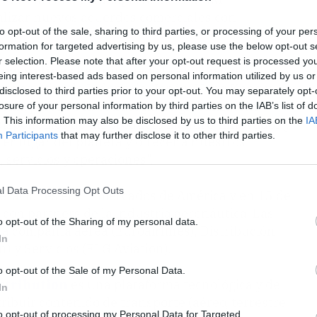
ealizar nuevos acuerdos comerciales con
to opt-out of the sale, sharing to third parties, or processing of your per
formation for targeted advertising by us, please use the below opt-out s
r selection. Please note that after your opt-out request is processed y
uroairlines
ha anunciado la expansión de los
eing interest-based ads based on personal information utilized by us or
ente asiático de Indonesia, Japón, Hong Kong y
disclosed to third parties prior to your opt-out. You may separately opt-
orma parte de la estrategia de globalización
losure of your personal information by third parties on the IAB’s list of
. This information may also be disclosed by us to third parties on the
IA
 disponemos de un producto maduro, innovador y
Participants
that may further disclose it to other third parties.
er lugar del planeta y ofrecer a nuestros
, servicios y operaciones".
l Data Processing Opt Outs
peraciones en 11 mercados de América y en 15 de
 con partners de la industria aeronáutica. Las
o opt-out of the Sharing of my personal data.
la compañía aérea (Euroairlines), Distribución
In
) y Servicios (FLG Aviation).
o opt-out of the Sale of my Personal Data.
stribution
es una plataforma tecnológica y de
In
tribuir contenido de transporte (aéreo, terrestre,
to opt-out of processing my Personal Data for Targeted