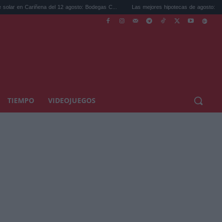
riñena del 12 agosto: Bodegas C...
Las mejores hipotecas de agosto: el TAE más com
TIEMPO
VIDEOJUEGOS