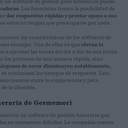
on un
software
de gestión para funerarias puede
evaderas
. Las funerarias tienen la posibilidad de
der
dar respuestas rápidas y prestar apoyo a sus
 que estos no tengan que preocuparse por nada.
onocen las características de los
softwares
de
sas ventajas. Una de ellas es que
elevan la
s a ejecutar las tareas del día a día de una forma
zar los procesos de una manera rápida, sino
márgenes de error disminuyen notablemente,
z, se minimizan los tiempos de respuesta. Esto
posicionarse entre la competencia y para
de la clientela.
uneraria de Gesmemori
posición un
software
de gestión funeraria que
llas en momentos difíciles. La compañía cuenta