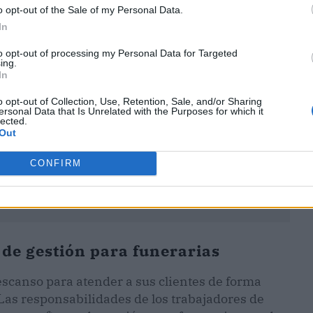
o opt-out of the Sale of my Personal Data.
ublicidad
In
to opt-out of processing my Personal Data for Targeted
ing.
In
o opt-out of Collection, Use, Retention, Sale, and/or Sharing
ersonal Data that Is Unrelated with the Purposes for which it
lected.
Out
CONFIRM
e
de gestión para funerarias
escanso para atender a sus clientes de forma
 Las responsabilidades de los trabajadores de