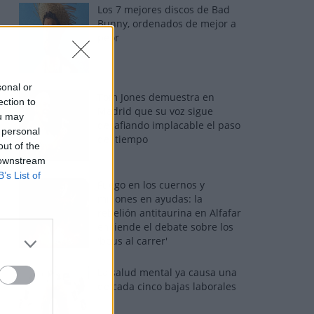
Los 7 mejores discos de Bad
Bunny, ordenados de mejor a
peor
sonal or
Tom Jones demuestra en
ection to
Madrid que su voz sigue
ou may
desafiando implacable el paso
 personal
del tiempo
out of the
 downstream
B’s List of
Fuego en los cuernos y
millones en ayudas: la
rebelión antitaurina en Alfafar
enciende el debate sobre los
'bous al carrer'
La salud mental ya causa una
de cada cinco bajas laborales