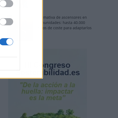
Normativa de ascensores en
comunidades: hasta 40.000
euros de coste para adaptarlos