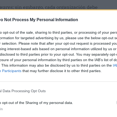
twares;
sin embargo, cada organización debe
 características de su negocio para que todo
esmemori
ofrece un
software
de gestión
para
o Not Process My Personal Information
s para agilizar todos los procedimientos propios
to opt-out of the sale, sharing to third parties, or processing of your per
formation for targeted advertising by us, please use the below opt-out s
r selection. Please note that after your opt-out request is processed y
eing interest-based ads based on personal information utilized by us or
disclosed to third parties prior to your opt-out. You may separately opt-
losure of your personal information by third parties on the IAB’s list of
. This information may also be disclosed by us to third parties on the
IA
Participants
that may further disclose it to other third parties.
l Data Processing Opt Outs
o opt-out of the Sharing of my personal data.
In