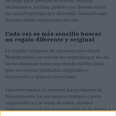
de tazas para parejas de novios, amigos,
hermanos e, incluso, padres que desean crear
un
matching
original y divertido. Sacando una
sonrisa desde el principio del día.
Cada vez es más sencillo buscar
un regalo diferente y original
La amplia categoría de opciones que ofrece
Wondernastic es otro de los aspectos que les ha
hecho destacar como una tienda
online
ideal
para encontrar productos originales y
sorprender a quienes lo reciben.
Los interesados en conocer los productos de
Wondernastic ya sea para su compra o para
emprender en la venta de estos, pueden
comunicarse con los responsables de la marca a
través de la información en la página web.