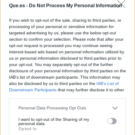
Que.es -
Do Not Process My Personal Information
Artículo anterior
Artículo siguiente
If you wish to opt-out of the sale, sharing to third parties, or
La afectación del
Los negocios pueden
processing of your personal or sensitive information for
impuesto sobre el
conocer el presupuesto
targeted advertising by us, please use the below opt-out
plástico no reciclado, por
de una tienda online con
section to confirm your selection. Please note that after your
MAX GESTIÓN
Tuwebestalista.com
opt-out request is processed you may continue seeing
interest-based ads based on personal information utilized by
us or personal information disclosed to third parties prior to
your opt-out. You may separately opt-out of the further
disclosure of your personal information by third parties on the
IAB’s list of downstream participants. This information may
also be disclosed by us to third parties on the
IAB’s List of
Downstream Participants
that may further disclose it to other
third parties.
Personal Data Processing Opt Outs
I want to opt-out of the Sharing of my
personal data.
Opted In