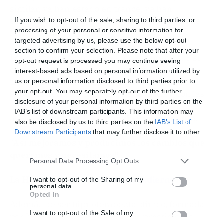
similar, ya han estado en trance, ya han
experimentado algún nivel de hipnosis. Así de
If you wish to opt-out of the sale, sharing to third parties, or
processing of your personal or sensitive information for
fácil y natural ocurre.
targeted advertising by us, please use the below opt-out
section to confirm your selection. Please note that after your
Los que tengan problemas, no están solos. Y si
opt-out request is processed you may continue seeing
deciden plantarle cara, la hipnoterapia,
interest-based ads based on personal information utilized by
trabajando con hipnosis y accediendo a su
us or personal information disclosed to third parties prior to
your opt-out. You may separately opt-out of the further
subconsciente de la manera adecuada y con las
disclosure of your personal information by third parties on the
herramientas necesarias en cada caso, les
IAB’s list of downstream participants. This information may
ayuda de manera
fácil, rápida y permanente
.
also be disclosed by us to third parties on the
IAB’s List of
Downstream Participants
that may further disclose it to other
"Así mejoramos y producimos los cambios que
third parties.
queremos y necesitamos"
Personal Data Processing Opt Outs
La Hipnoterapia con
Carolina Cadierno
I want to opt-out of the Sharing of my
personal data.
Opted In
Además de ser hipnoterapeuta clínico, formada
I want to opt-out of the Sale of my
por Marisa Peer (una de las más prestigiosas