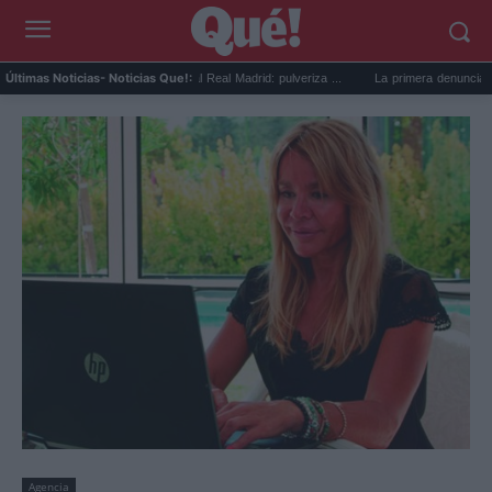
Fichaje de Yan Diomande al Real Madrid: pulveriza ...
La primera denuncia que pone 
Últimas Noticias
- Noticias Que!:
Agencia