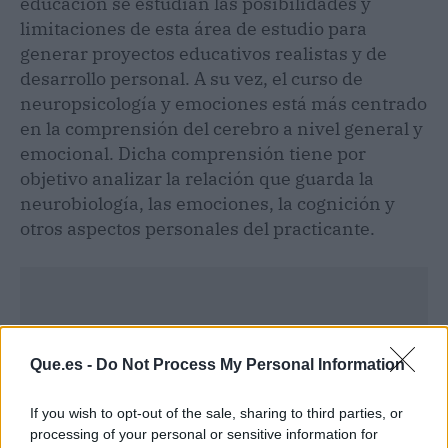
educación se estudian las posibilidades y
limitaciones de esta área de estudio para
generar proyectos educativos realistas y de
desarrollo personal. A su vez, el curso de
neuropsicología y emociones está más centrado
en la comprensión del cerebro a nivel general y
emocional. Dicha comprensión tiene por
objetivo analizar la relación que guarda la
neurobiología, las emociones, la cognición y
otros aspectos personales del practicante.
Que.es -
Do Not Process My Personal Information
If you wish to opt-out of the sale, sharing to third parties, or
processing of your personal or sensitive information for