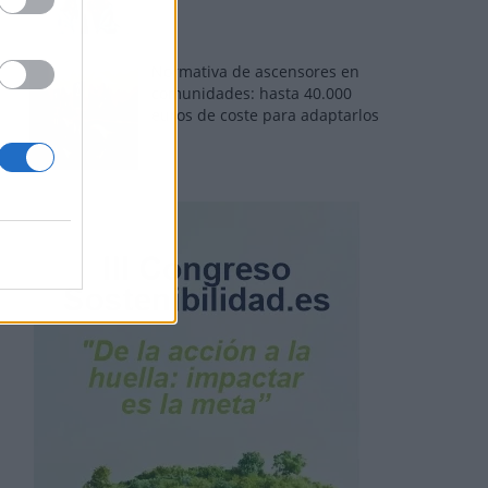
Normativa de ascensores en
comunidades: hasta 40.000
euros de coste para adaptarlos