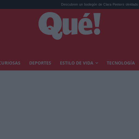
Descubren un bodegón de Clara Peeters olvidado en ...
Refo
CURIOSAS
DEPORTES
ESTILO DE VIDA
TECNOLOGÍA