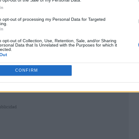
o opt-out of the Sale of my Personal Data.
In
to opt-out of processing my Personal Data for Targeted
ing.
In
o opt-out of Collection, Use, Retention, Sale, and/or Sharing
ersonal Data that Is Unrelated with the Purposes for which it
lected.
Out
CONFIRM
ublicidad