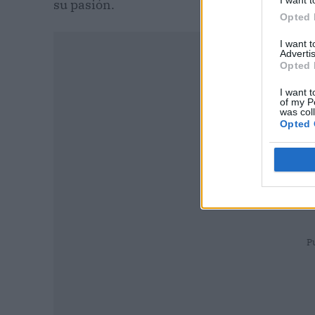
I want t
su pasión.
Opted 
I want 
Advertis
Opted 
I want t
of my P
was col
Opted 
P