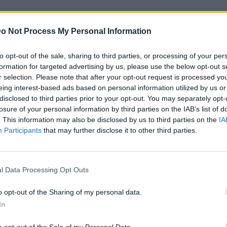
 entre los amantes de los perros en la
que les permite estar cómodos en cualquier piso
o Not Process My Personal Information
iliares, amistosos, enérgicos y fáciles de
e con otras razas igualmente preferidas por
to opt-out of the sale, sharing to third parties, or processing of your per
Pomerania. En España se pueden adquirir estos
formation for targeted advertising by us, please use the below opt-out s
r selection. Please note that after your opt-out request is processed y
can a su crianza. Una de ellas es
Gallumar
,
eing interest-based ads based on personal information utilized by us or
experiencia en la cría exclusiva de Caniche Toy,
disclosed to third parties prior to your opt-out. You may separately opt-
losure of your personal information by third parties on the IAB’s list of
. This information may also be disclosed by us to third parties on the
IA
Participants
that may further disclose it to other third parties.
ta, que durante más de 3 décadas se ha dedicado
s de la raza Caniche Toy, Shih Tzu y Pomerania,
l Data Processing Opt Outs
ección de perros que destacan no solo por su
bargo, pese a que se trata de una criadora
o opt-out of the Sharing of my personal data.
dera amante de los perros desde muy pequeña,
In
llevándola a lo que ahora mismo es su carrera y