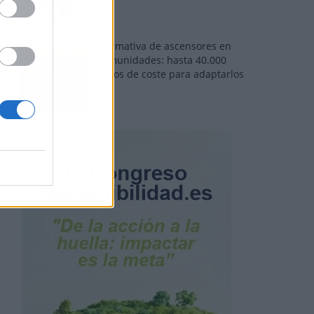
Normativa de ascensores en
comunidades: hasta 40.000
euros de coste para adaptarlos