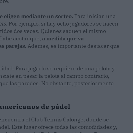
bre.
se eligen mediante un sorteo.
Para iniciar, una
ets
. Por ejemplo, si hay ocho jugadores se hacen
etidos dos veces. Quienes saquen el mismo
Cabe acotar que,
a medida que va
as parejas.
Además, es importante destacar que
idad. Para jugarlo se requiere de una pelota y
nsiste en pasar la pelota al campo contrario,
 que las paredes. No obstante, posteriormente
 americanos de pádel
 encuentra el Club Tennis Calonge, donde se
el. Este lugar ofrece todas las comodidades y,