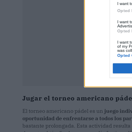
I want t
Opted 
I want 
Advertis
Opted 
I want t
of my P
was col
Opted 
Jugar el torneo americano pád
El torneo americano pádel es un
juego indi
oportunidad de enfrentarse a todos los par
bastante prolongada. Esta actividad resulta 