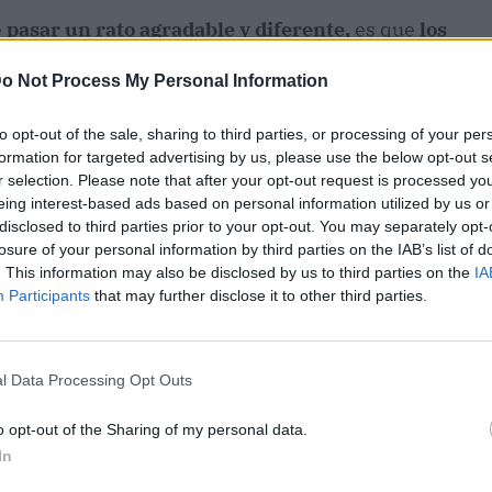
e
pasar un rato agradable y diferente,
es que
los
rgo del mismo se va cambiando de pareja. Uno de
o Not Process My Personal Information
niza este tipo de actividad es el
Club Tennis
es.
to opt-out of the sale, sharing to third parties, or processing of your per
formation for targeted advertising by us, please use the below opt-out s
r selection. Please note that after your opt-out request is processed y
eing interest-based ads based on personal information utilized by us or
disclosed to third parties prior to your opt-out. You may separately opt-
losure of your personal information by third parties on the IAB’s list of
. This information may also be disclosed by us to third parties on the
IA
Participants
that may further disclose it to other third parties.
l Data Processing Opt Outs
o opt-out of the Sharing of my personal data.
In
ublicidad