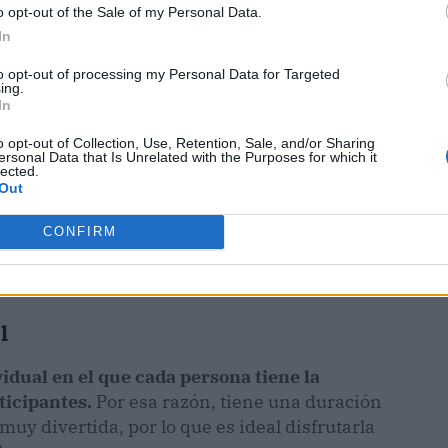
o opt-out of the Sale of my Personal Data.
In
to opt-out of processing my Personal Data for Targeted
ing.
In
o opt-out of Collection, Use, Retention, Sale, and/or Sharing
ersonal Data that Is Unrelated with the Purposes for which it
lected.
Out
CONFIRM
el
vidual en el que cada persona tiene la
ticipantes.
Por esa razón, tiene una duración
muy divertida, por lo que es ideal disfrutarla