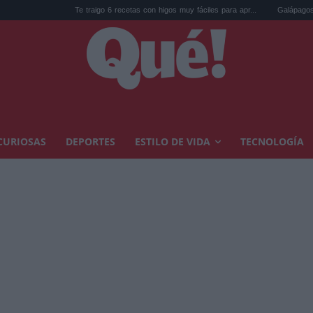
Te traigo 6 recetas con higos muy fáciles para apr...
Galápagos eliminó 140.0
CURIOSAS
DEPORTES
ESTILO DE VIDA
TECNOLOGÍA