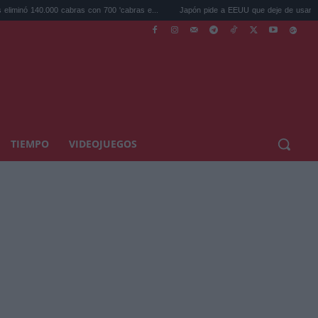
00 cabras con 700 'cabras e...
Japón pide a EEUU que deje de usar a Mario y Poké
TIEMPO
VIDEOJUEGOS