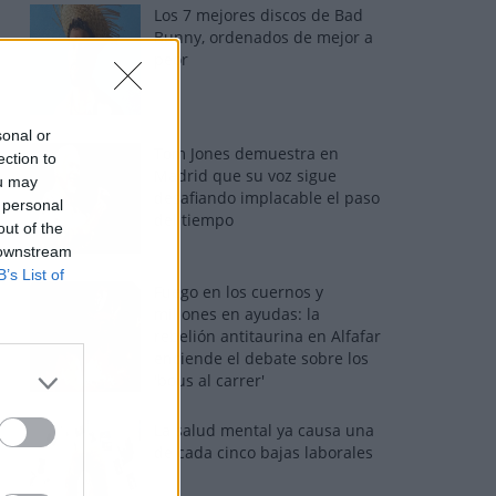
Los 7 mejores discos de Bad
Bunny, ordenados de mejor a
peor
sonal or
Tom Jones demuestra en
ection to
Madrid que su voz sigue
ou may
desafiando implacable el paso
 personal
del tiempo
out of the
 downstream
B’s List of
Fuego en los cuernos y
millones en ayudas: la
rebelión antitaurina en Alfafar
enciende el debate sobre los
'bous al carrer'
La salud mental ya causa una
de cada cinco bajas laborales