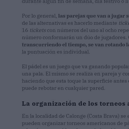
durante algún fin de semana, día festivo o li
Por lo general,
las parejas que van a jugar 
de las alternativas es hacerlo mediante
tick
16
tickets
con números del uno al ocho rep
número conformarán un dúo de jugadores. 
transcurriendo el tiempo, se van rotando l
la puntuación es individual.
El pádel es un juego que va ganando popular
una pala. El mismo se realiza en pareja y co
haciendo que esta toque la superficie antes
puede rebotar en cualquier pared.
La organización de los torneos
En la localidad de Calonge (Costa Brava) se
pueden organizar torneos americanos de pád