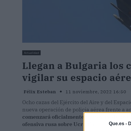
Actualidad
Llegan a Bulgaria los 
vigilar su espacio aé
Félix Esteban
11 noviembre, 2022 16:50
Ocho cazas del Ejército del Aire y del Espac
nueva operación de policía aérea frente a a
comenzará oficialmente el próximo lunes y
ofensiva rusa sobre Ucrania.
Que.es -
D