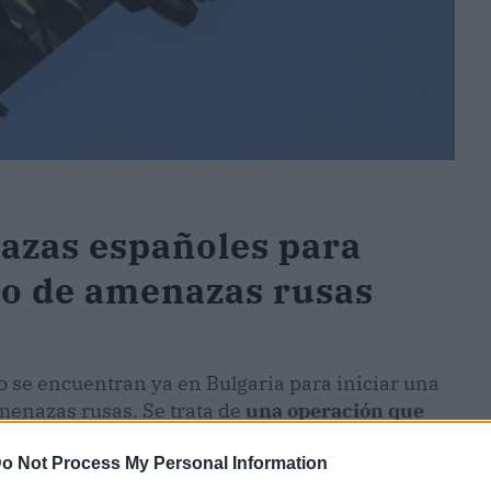
cazas españoles para
reo de amenazas rusas
io se encuentran ya en Bulgaria para iniciar una
menazas rusas. Se trata de
una operación que
 se prolongará hasta el 2 de diciembre en plena
o Not Process My Personal Information