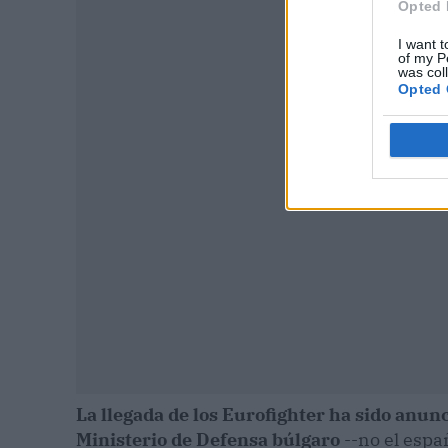
Opted 
I want t
of my P
was col
Opted 
P
La llegada de los Eurofighter ha sido anunc
Ministerio de Defensa búlgaro
--no el espa