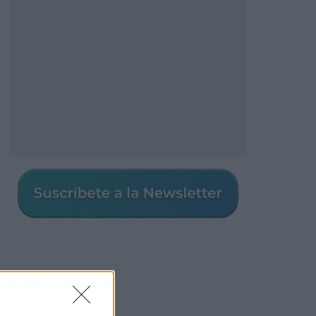
Los más vistos