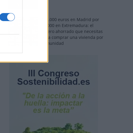
110.000 euros en Madrid por
31.000 en Extremadura: el
dinero ahorrado que necesitas
para comprar una vivienda por
comunidad