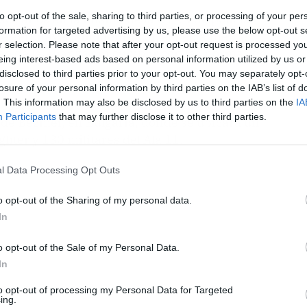
to opt-out of the sale, sharing to third parties, or processing of your per
ace años en la misión de la OTAN de policía
formation for targeted advertising by us, please use the below opt-out s
de aeronaves sin identificar, especialmente
r selection. Please note that after your opt-out request is processed y
eo de la Alianza sin cumplir con las normas de
eing interest-based ads based on personal information utilized by us or
disclosed to third parties prior to your opt-out. You may separately opt-
losure of your personal information by third parties on the IAB’s list of
. This information may also be disclosed by us to third parties on the
IA
es del flanco este de la OTAN y en este contexto
Participants
that may further disclose it to other third parties.
a de Bezmer, en Bulgaria, donde se ubicará un
hter y 130 militares del Ala 11.
l Data Processing Opt Outs
o opt-out of the Sharing of my personal data.
In
o opt-out of the Sale of my Personal Data.
In
to opt-out of processing my Personal Data for Targeted
ing.