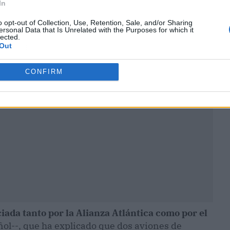
In
o opt-out of Collection, Use, Retention, Sale, and/or Sharing
ersonal Data that Is Unrelated with the Purposes for which it
lected.
Out
ublicidad
CONFIRM
iada tanto por la Alianza Atlántica como por el
ñol--, que ha explicado que dos aviones de