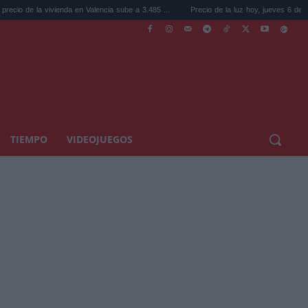
ivienda en Valencia sube a 3.485 ...
Precio de la luz hoy, jueves 6 de agosto: la hora .
TIEMPO
VIDEOJUEGOS