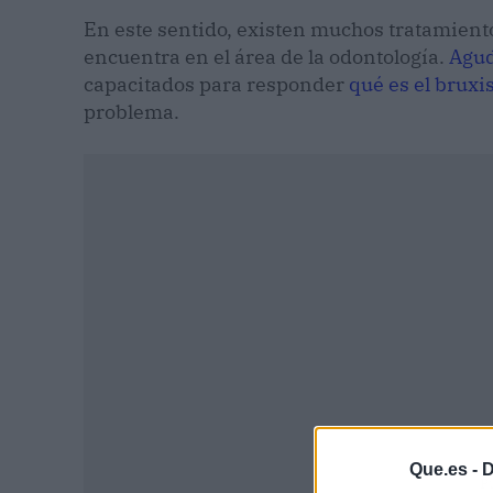
En este sentido, existen muchos tratamiento
encuentra en el área de la odontología.
Agud
capacitados para responder
qué es el brux
problema.
Que.es -
D
P