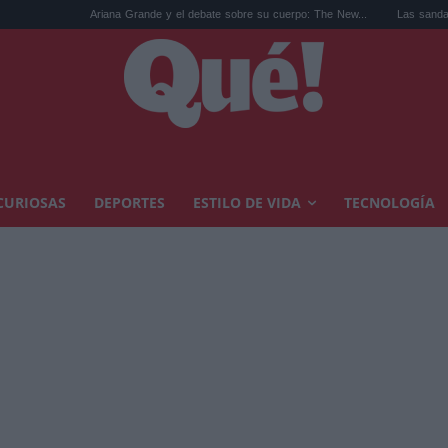
Ariana Grande y el debate sobre su cuerpo: The New...
Las sandalias de los añ
CURIOSAS
DEPORTES
ESTILO DE VIDA
TECNOLOGÍA