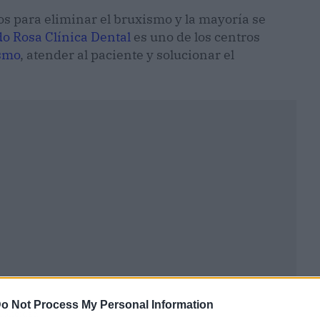
s para eliminar el bruxismo y la mayoría se
o Rosa Clínica Dental
es uno de los centros
ismo
, atender al paciente y solucionar el
o Not Process My Personal Information
ublicidad