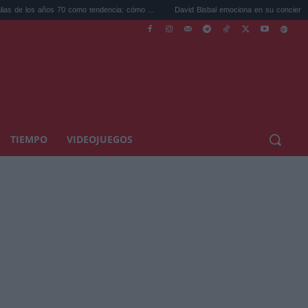
os 70 como tendencia: cómo ...
David Bisbal emociona en su concierto de Cádiz: un.
TIEMPO
VIDEOJUEGOS