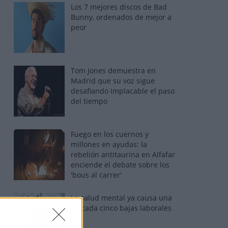
Los 7 mejores discos de Bad
Bunny, ordenados de mejor a
peor
Tom Jones demuestra en
Madrid que su voz sigue
desafiando implacable el paso
del tiempo
Fuego en los cuernos y
millones en ayudas: la
rebelión antitaurina en Alfafar
enciende el debate sobre los
'bous al carrer'
La salud mental ya causa una
de cada cinco bajas laborales