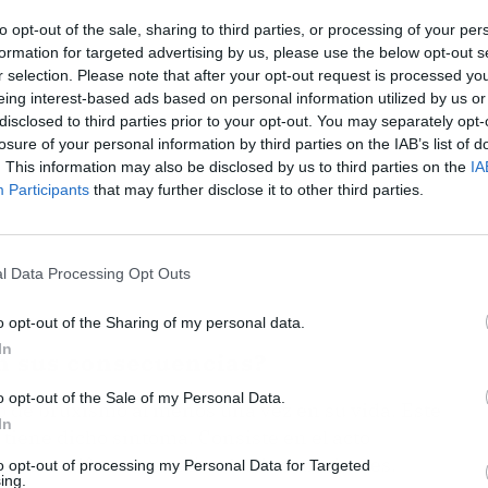
to opt-out of the sale, sharing to third parties, or processing of your per
formation for targeted advertising by us, please use the below opt-out s
r selection. Please note that after your opt-out request is processed y
eing interest-based ads based on personal information utilized by us or
disclosed to third parties prior to your opt-out. You may separately opt-
losure of your personal information by third parties on the IAB’s list of
. This information may also be disclosed by us to third parties on the
IA
Participants
that may further disclose it to other third parties.
l Data Processing Opt Outs
o opt-out of the Sharing of my personal data.
In
on sus consecuencias?
o opt-out of the Sale of my Personal Data.
o de bruxismo al menos una vez en su vida. Este
In
 tiene dicho síntoma. Consiste en el acto
tes ante diferentes estímulos inconscientes.
to opt-out of processing my Personal Data for Targeted
ing.