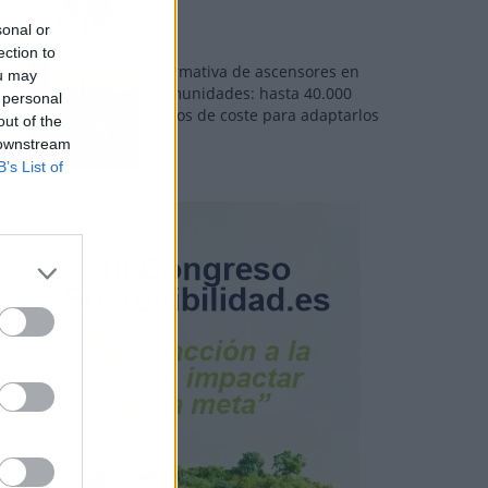
sonal or
ection to
Normativa de ascensores en
ou may
comunidades: hasta 40.000
 personal
euros de coste para adaptarlos
out of the
 downstream
B’s List of