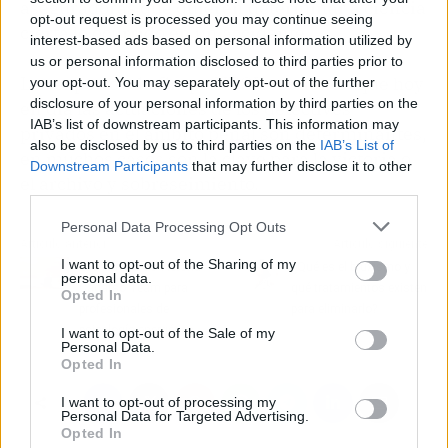
aseguradoras que quieren determinar a ciencia
opt-out request is processed you may continue seeing
cierta lo ocurrido en un accidente.
interest-based ads based on personal information utilized by
us or personal information disclosed to third parties prior to
Los expertos de Grupo NEOX sostienen que hoy
your opt-out. You may separately opt-out of the further
disclosure of your personal information by third parties on the
en día las actuaciones de los detectives
IAB’s list of downstream participants. This information may
privados en el ámbito penal son determinantes,
also be disclosed by us to third parties on the
IAB’s List of
en muchos casos son la clave para la victoria o
Downstream Participants
that may further disclose it to other
el archivo y sobreseimiento.
third parties.
Personal Data Processing Opt Outs
Artículo anterior
Artículo siguiente
I want to opt-out of the Sharing of my
Los cursos de Victoria
¿Qué es el bruxismo y
personal data.
Cadarso Team para
qué tratamientos existen
Opted In
profesionales de
para eliminarlo?
psicología energética
I want to opt-out of the Sale of my
Personal Data.
Opted In
I want to opt-out of processing my
Personal Data for Targeted Advertising.
Opted In