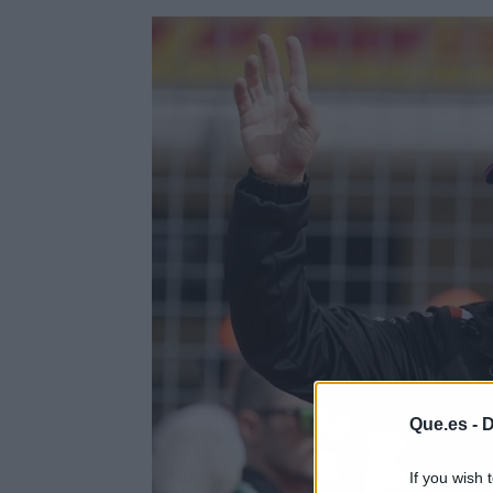
Que.es -
D
If you wish 