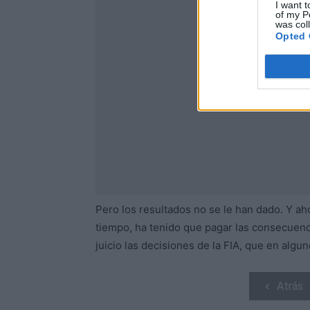
I want t
of my P
was col
Opted 
Pero los resultados no se le han dado. Y ah
tiempo, ha tenido que pagar las consecuenc
juicio las decisiones de la FIA, que en algu
Atrás