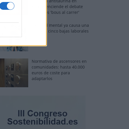
rebelión antitaurina en
Alfafar enciende el debate
sobre los 'bous al carrer'
La salud mental ya causa una
de cada cinco bajas laborales
Normativa de ascensores en
comunidades: hasta 40.000
euros de coste para
adaptarlos