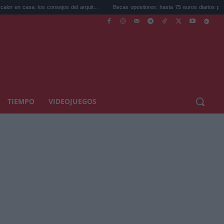
los consejos del arquit...
Becas opositores: hasta 75 euros diarios para prep...
TIEMPO
VIDEOJUEGOS