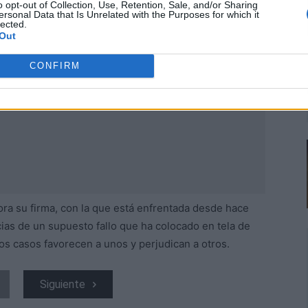
o opt-out of Collection, Use, Retention, Sale, and/or Sharing
ersonal Data that Is Unrelated with the Purposes for which it
lected.
Out
CONFIRM
ora su firma, con la que está enfrentada desde hace
ias de un supuesto fallo que ha colocado en tela de
nos casos favorecen a unos y perjudican a otros.
Siguiente