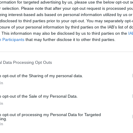
formation for targeted advertising by us, please use the below opt-out s
r selection. Please note that after your opt-out request is processed y
eing interest-based ads based on personal information utilized by us or
a influido en que Fernando Alonso no tenga una
disclosed to third parties prior to your opt-out. You may separately opt-
í siente que lo ha hecho bien, y se congratula por eso.
losure of your personal information by third parties on the IAB’s list of
L
. This information may also be disclosed by us to third parties on the
IA
Participants
that may further disclose it to other third parties.
l Data Processing Opt Outs
o opt-out of the Sharing of my personal data.
In
o opt-out of the Sale of my Personal Data.
In
to opt-out of processing my Personal Data for Targeted
ing.
In
Publicidad