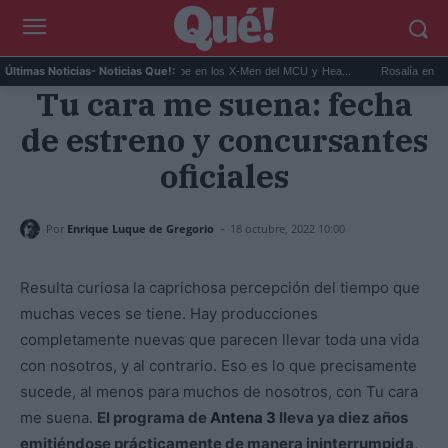
..
Kit Connor será Cíclope en los X-Men del MCU y Hea...
Rosalía en Buenos Ai
Últimas Noticias
- Noticias Que!:
Tu cara me suena: fecha
de estreno y concursantes
oficiales
-
Por
Enrique Luque de Gregorio
18 octubre, 2022 10:00
Resulta curiosa la caprichosa percepción del tiempo que
muchas veces se tiene. Hay producciones
completamente nuevas que parecen llevar toda una vida
con nosotros, y al contrario. Eso es lo que precisamente
sucede, al menos para muchos de nosotros, con Tu cara
me suena.
El programa de
Antena 3
lleva ya diez años
emitiéndose prácticamente de manera ininterrumpida
,