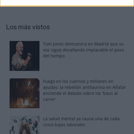
Los más vistos
Tom Jones demuestra en Madrid que su
voz sigue desafiando implacable el paso
del tiempo
Fuego en los cuernos y millones en
ayudas: la rebelión antitaurina en Alfafar
enciende el debate sobre los 'bous al
carrer'
La salud mental ya causa una de cada
cinco bajas laborales